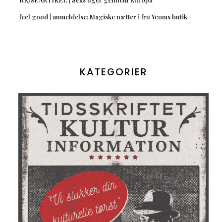
feel good | anmeldelse: Magiske nætter i fru Yeoms butik
KATEGORIER