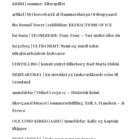
KRIMI | sommer: Efterspillet
artikel | Nyt hovedværk af Hammershøi på Ordrupgaard
the Round Tower | exhibition: REFRACTIONS OF ICE
for børn | TEGNESERIE: Pony Pony — Vær nuttet eller dø
Kogebog | ULTRA NEMT: Nemt og sundt uden
ultraforarbejdede fødevarer
UDSTILLING | KunstCentret Silkeborg Bad: Maria Dubin
REJSEARTIKEL | En storslået og tankevækkende rejse til
Grønland
anmeldelse | Vidnet i vogn 12 — Historisk krimi
Skovgaard Museet | sommerudstilling: Erik A. Frandsen – Al
Fresco
OLE LUND KIRKEGAARD | Anmeldelse: Kalle og Kaptajn
Skipper
REJSEARTIKEL | Seks uger gennem Europa