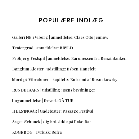
POPULÆRE INDLÆG
Galleri NB i Viborg | anmeldelse: Claes Otto Jennow
Teatergrad | anmeldelse: BRYLD
Frøbjerg Festspil | anmeldelse: Baronessen fra Benzintanken
Børglum Kloster | udstilling: Esben Hanefelt
Mord på Vibrafonen | kapitel 2: En krimi af Roxnakowsky
RUNDETAARN | udstilling: Isens brydninger
boganmeldelse | frevert: GÅ TUR
HELSINGØR | Gadeteater: Passage Festival
Asger Schnack | digt: At sidde på Palæ Bar
KOGEBOG | Tyrkisk: Sofra