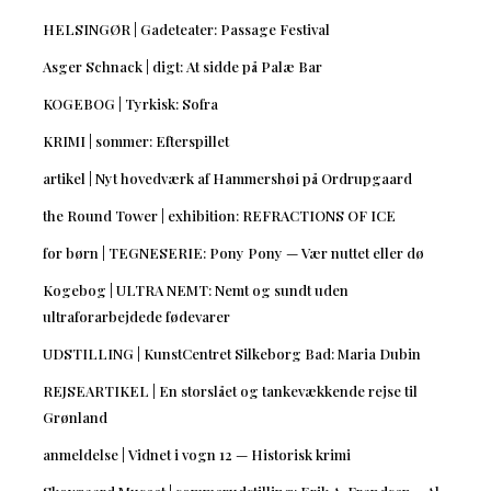
HELSINGØR | Gadeteater: Passage Festival
Asger Schnack | digt: At sidde på Palæ Bar
KOGEBOG | Tyrkisk: Sofra
KRIMI | sommer: Efterspillet
artikel | Nyt hovedværk af Hammershøi på Ordrupgaard
the Round Tower | exhibition: REFRACTIONS OF ICE
for børn | TEGNESERIE: Pony Pony — Vær nuttet eller dø
Kogebog | ULTRA NEMT: Nemt og sundt uden
ultraforarbejdede fødevarer
UDSTILLING | KunstCentret Silkeborg Bad: Maria Dubin
REJSEARTIKEL | En storslået og tankevækkende rejse til
Grønland
anmeldelse | Vidnet i vogn 12 — Historisk krimi