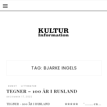
Skip
to
content
TAG:
BJARKE INGELS
KUNST
LITTERATUR
TEGNER – 100 ÅR I RUSLAND
DECEMBER 17, 2022
TEGNER – 100 ÅR I RUSLAND ✮✮✮✮✮ ' ……… en …