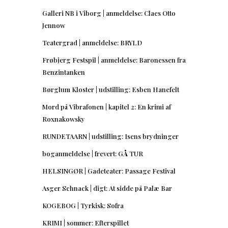
Galleri NB i Viborg | anmeldelse: Claes Otto
Jennow
Teatergrad | anmeldelse: BRYLD
Frøbjerg Festspil | anmeldelse: Baronessen fra
Benzintanken
Børglum Kloster | udstilling: Esben Hanefelt
Mord på Vibrafonen | kapitel 2: En krimi af
Roxnakowsky
RUNDETAARN | udstilling: Isens brydninger
boganmeldelse | frevert: GÅ TUR
HELSINGØR | Gadeteater: Passage Festival
Asger Schnack | digt: At sidde på Palæ Bar
KOGEBOG | Tyrkisk: Sofra
KRIMI | sommer: Efterspillet