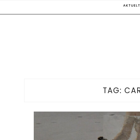
Skip
AKTUEL
to
content
TAG:
CAR