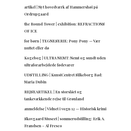
artikel | Nyt hovedværk af Hammershøi på
Ordrupgaard
the Round Tower | exhibition: REFRACTIONS
OF ICE
for børn | TEGNESERIE: Pony Pony — Vær
nuttet eller dø
Kogebog | ULTRA NEMT: Nemt og sundt uden
ultraforarbejdede fødevarer
UDSTILLING | KunstCentret Silkeborg Bad:
Maria Dubin
REJSEARTIKEL | En storslået og
tankevækkende rejse til Grønland
anmeldelse | Vidnet i vogn 12 — Historisk krimi
Skovgaard Museet | sommerudstilling: Erik A.
Frandsen – Al Fresco