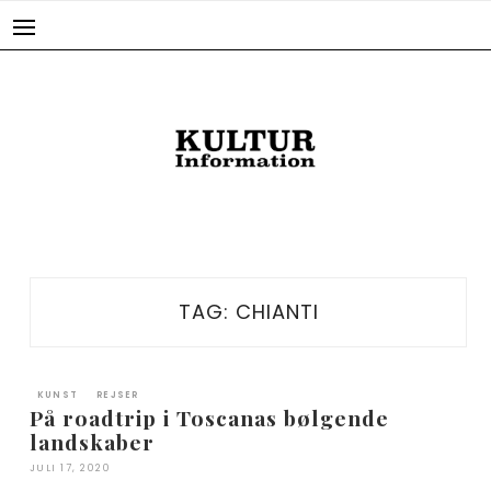
Skip
to
content
TAG:
CHIANTI
KUNST
REJSER
På roadtrip i Toscanas bølgende
landskaber
JULI 17, 2020