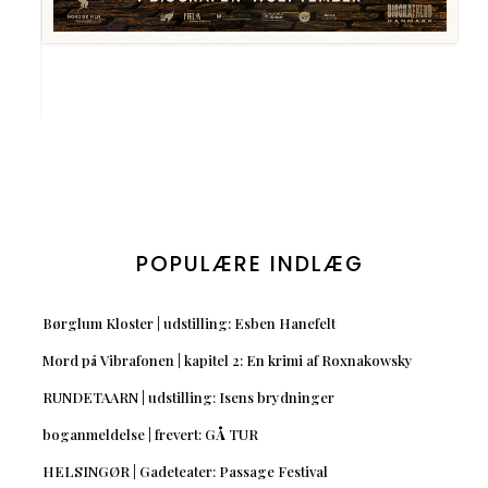
POPULÆRE INDLÆG
Børglum Kloster | udstilling: Esben Hanefelt
Mord på Vibrafonen | kapitel 2: En krimi af Roxnakowsky
RUNDETAARN | udstilling: Isens brydninger
boganmeldelse | frevert: GÅ TUR
HELSINGØR | Gadeteater: Passage Festival