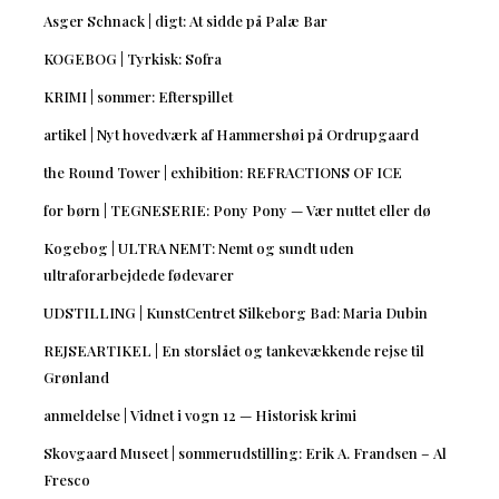
Asger Schnack | digt: At sidde på Palæ Bar
KOGEBOG | Tyrkisk: Sofra
KRIMI | sommer: Efterspillet
artikel | Nyt hovedværk af Hammershøi på Ordrupgaard
the Round Tower | exhibition: REFRACTIONS OF ICE
for børn | TEGNESERIE: Pony Pony — Vær nuttet eller dø
Kogebog | ULTRA NEMT: Nemt og sundt uden
ultraforarbejdede fødevarer
UDSTILLING | KunstCentret Silkeborg Bad: Maria Dubin
REJSEARTIKEL | En storslået og tankevækkende rejse til
Grønland
anmeldelse | Vidnet i vogn 12 — Historisk krimi
Skovgaard Museet | sommerudstilling: Erik A. Frandsen – Al
Fresco