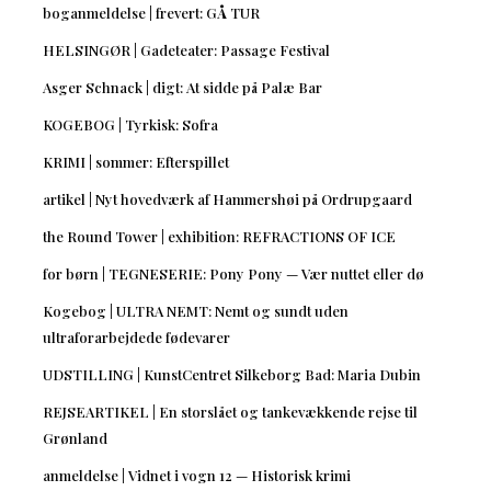
boganmeldelse | frevert: GÅ TUR
HELSINGØR | Gadeteater: Passage Festival
Asger Schnack | digt: At sidde på Palæ Bar
KOGEBOG | Tyrkisk: Sofra
KRIMI | sommer: Efterspillet
artikel | Nyt hovedværk af Hammershøi på Ordrupgaard
the Round Tower | exhibition: REFRACTIONS OF ICE
for børn | TEGNESERIE: Pony Pony — Vær nuttet eller dø
Kogebog | ULTRA NEMT: Nemt og sundt uden
ultraforarbejdede fødevarer
UDSTILLING | KunstCentret Silkeborg Bad: Maria Dubin
REJSEARTIKEL | En storslået og tankevækkende rejse til
Grønland
anmeldelse | Vidnet i vogn 12 — Historisk krimi