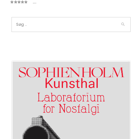
✮✮✮✮✮ …