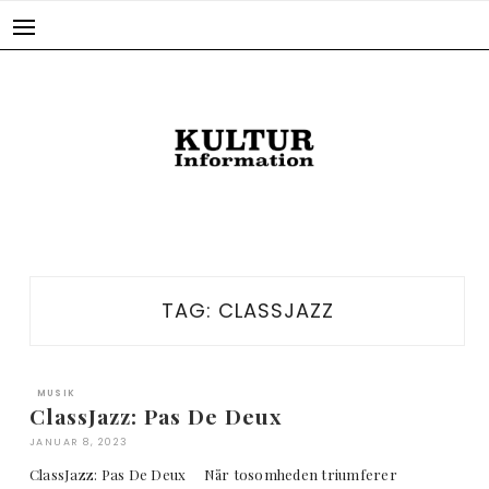
Skip
to
content
TAG:
CLASSJAZZ
MUSIK
ClassJazz: Pas De Deux
JANUAR 8, 2023
ClassJazz: Pas De Deux Når tosomheden triumferer