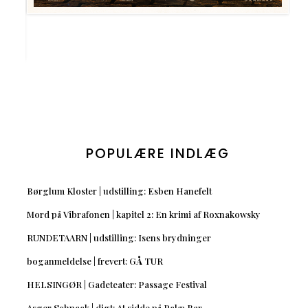
POPULÆRE INDLÆG
Børglum Kloster | udstilling: Esben Hanefelt
Mord på Vibrafonen | kapitel 2: En krimi af Roxnakowsky
RUNDETAARN | udstilling: Isens brydninger
boganmeldelse | frevert: GÅ TUR
HELSINGØR | Gadeteater: Passage Festival
Asger Schnack | digt: At sidde på Palæ Bar