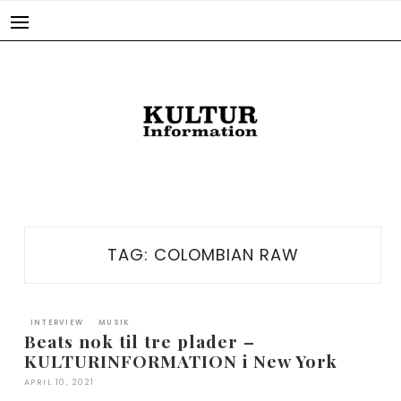
Skip
to
content
TAG:
COLOMBIAN RAW
INTERVIEW
MUSIK
Beats nok til tre plader –
KULTURINFORMATION i New York
APRIL 10, 2021