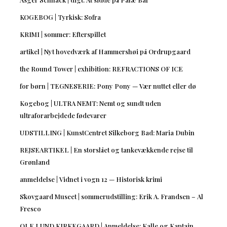
KOGEBOG | Tyrkisk: Sofra
KRIMI | sommer: Efterspillet
artikel | Nyt hovedværk af Hammershøi på Ordrupgaard
the Round Tower | exhibition: REFRACTIONS OF ICE
for børn | TEGNESERIE: Pony Pony — Vær nuttet eller dø
Kogebog | ULTRA NEMT: Nemt og sundt uden
ultraforarbejdede fødevarer
UDSTILLING | KunstCentret Silkeborg Bad: Maria Dubin
REJSEARTIKEL | En storslået og tankevækkende rejse til
Grønland
anmeldelse | Vidnet i vogn 12 — Historisk krimi
Skovgaard Museet | sommerudstilling: Erik A. Frandsen – Al
Fresco
OLE LUND KIRKEGAARD | Anmeldelse: Kalle og Kaptajn