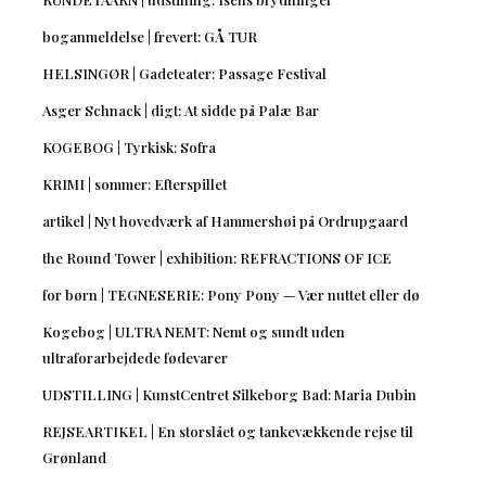
boganmeldelse | frevert: GÅ TUR
HELSINGØR | Gadeteater: Passage Festival
Asger Schnack | digt: At sidde på Palæ Bar
KOGEBOG | Tyrkisk: Sofra
KRIMI | sommer: Efterspillet
artikel | Nyt hovedværk af Hammershøi på Ordrupgaard
the Round Tower | exhibition: REFRACTIONS OF ICE
for børn | TEGNESERIE: Pony Pony — Vær nuttet eller dø
Kogebog | ULTRA NEMT: Nemt og sundt uden
ultraforarbejdede fødevarer
UDSTILLING | KunstCentret Silkeborg Bad: Maria Dubin
REJSEARTIKEL | En storslået og tankevækkende rejse til
Grønland