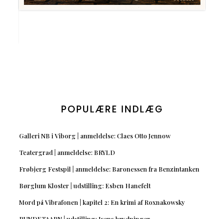
POPULÆRE INDLÆG
Galleri NB i Viborg | anmeldelse: Claes Otto Jennow
Teatergrad | anmeldelse: BRYLD
Frøbjerg Festspil | anmeldelse: Baronessen fra Benzintanken
Børglum Kloster | udstilling: Esben Hanefelt
Mord på Vibrafonen | kapitel 2: En krimi af Roxnakowsky
RUNDETAARN | udstilling: Isens brydninger