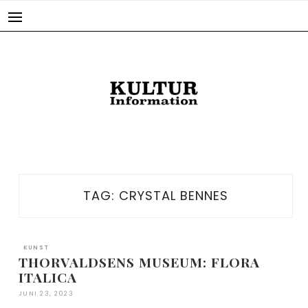
Skip
to
content
TAG:
CRYSTAL BENNES
KUNST
THORVALDSENS MUSEUM: FLORA
ITALICA
JUNI 23, 2023