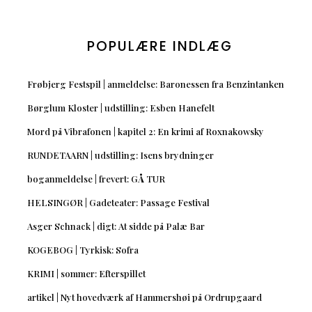
POPULÆRE INDLÆG
Frøbjerg Festspil | anmeldelse: Baronessen fra Benzintanken
Børglum Kloster | udstilling: Esben Hanefelt
Mord på Vibrafonen | kapitel 2: En krimi af Roxnakowsky
RUNDETAARN | udstilling: Isens brydninger
boganmeldelse | frevert: GÅ TUR
HELSINGØR | Gadeteater: Passage Festival
Asger Schnack | digt: At sidde på Palæ Bar
KOGEBOG | Tyrkisk: Sofra
KRIMI | sommer: Efterspillet
artikel | Nyt hovedværk af Hammershøi på Ordrupgaard