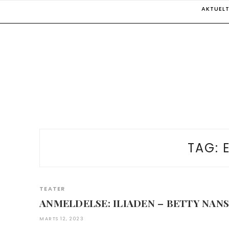
Skip
AKTUEL
to
content
TAG:
TEATER
ANMELDELSE: ILIADEN – BETTY NAN
MARTS 12, 2023