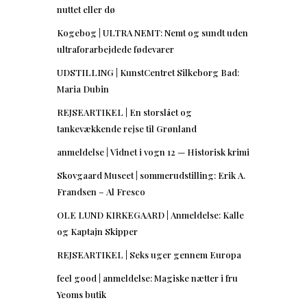
nuttet eller dø
Kogebog | ULTRA NEMT: Nemt og sundt uden
ultraforarbejdede fødevarer
UDSTILLING | KunstCentret Silkeborg Bad:
Maria Dubin
REJSEARTIKEL | En storslået og
tankevækkende rejse til Grønland
anmeldelse | Vidnet i vogn 12 — Historisk krimi
Skovgaard Museet | sommerudstilling: Erik A.
Frandsen – Al Fresco
OLE LUND KIRKEGAARD | Anmeldelse: Kalle
og Kaptajn Skipper
REJSEARTIKEL | Seks uger gennem Europa
feel good | anmeldelse: Magiske nætter i fru
Yeoms butik