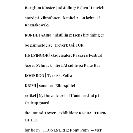
Børglum Kloster | udstilling: Esben Hanefelt
Mord på Vibrafonen | kapitel 2: En krimi af
Roxnakowsky
RUNDETAARN | udstilling: Isens brydninger
boganmeldelse | frevert: GÅ TUR
HELSINGØR | Gadeteater: Passage Festival
Asger Schnack | digt: At sidde på Palæ Bar
KOGEBOG | Tyrkisk: Sofra
KRIMI | sommer: Efterspillet
artikel | Nyt hovedværk af Hammershøi på
Ordrupgaard
the Round Tower | exhibition: REFRACTIONS
OF ICE
for børn | TEGNESERIE: Pony Pony — Vær