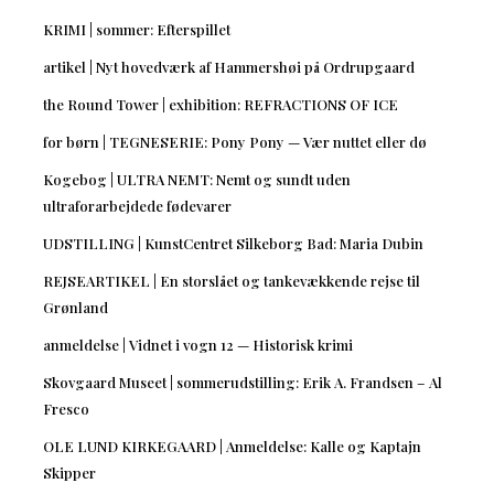
KRIMI | sommer: Efterspillet
artikel | Nyt hovedværk af Hammershøi på Ordrupgaard
the Round Tower | exhibition: REFRACTIONS OF ICE
for børn | TEGNESERIE: Pony Pony — Vær nuttet eller dø
Kogebog | ULTRA NEMT: Nemt og sundt uden
ultraforarbejdede fødevarer
UDSTILLING | KunstCentret Silkeborg Bad: Maria Dubin
REJSEARTIKEL | En storslået og tankevækkende rejse til
Grønland
anmeldelse | Vidnet i vogn 12 — Historisk krimi
Skovgaard Museet | sommerudstilling: Erik A. Frandsen – Al
Fresco
OLE LUND KIRKEGAARD | Anmeldelse: Kalle og Kaptajn
Skipper