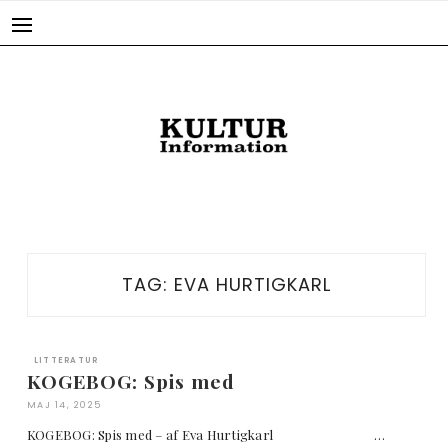
Skip
to
content
TAG:
EVA HURTIGKARL
LITTERATUR
KOGEBOG: Spis med
MAJ 14, 2025
KOGEBOG: Spis med – af Eva Hurtigkarl …