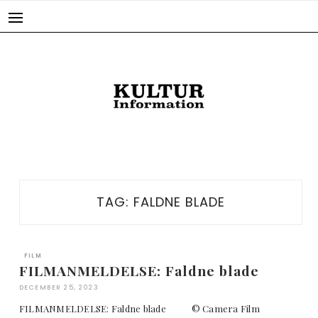
Skip
to
content
TAG:
FALDNE BLADE
FILM
FILMANMELDELSE: Faldne blade
DECEMBER 25, 2023
FILMANMELDELSE: Faldne blade © Camera Film