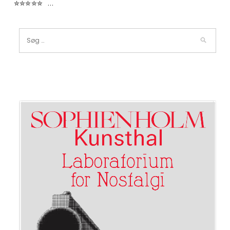
✮✮✮✮✮ …