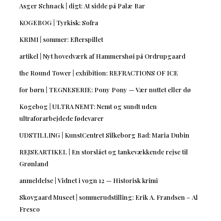
Asger Schnack | digt: At sidde på Palæ Bar
KOGEBOG | Tyrkisk: Sofra
KRIMI | sommer: Efterspillet
artikel | Nyt hovedværk af Hammershøi på Ordrupgaard
the Round Tower | exhibition: REFRACTIONS OF ICE
for børn | TEGNESERIE: Pony Pony — Vær nuttet eller dø
Kogebog | ULTRA NEMT: Nemt og sundt uden
ultraforarbejdede fødevarer
UDSTILLING | KunstCentret Silkeborg Bad: Maria Dubin
REJSEARTIKEL | En storslået og tankevækkende rejse til
Grønland
anmeldelse | Vidnet i vogn 12 — Historisk krimi
Skovgaard Museet | sommerudstilling: Erik A. Frandsen – Al
Fresco