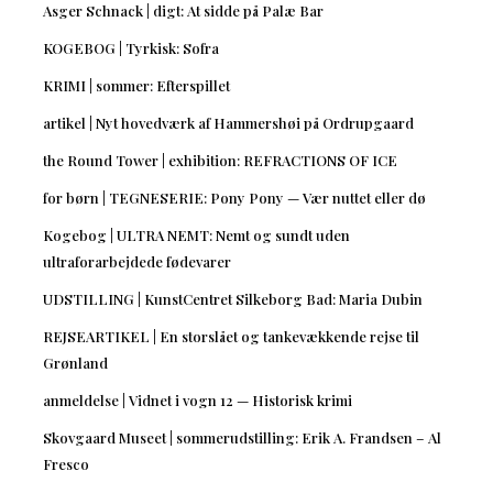
Asger Schnack | digt: At sidde på Palæ Bar
KOGEBOG | Tyrkisk: Sofra
KRIMI | sommer: Efterspillet
artikel | Nyt hovedværk af Hammershøi på Ordrupgaard
the Round Tower | exhibition: REFRACTIONS OF ICE
for børn | TEGNESERIE: Pony Pony — Vær nuttet eller dø
Kogebog | ULTRA NEMT: Nemt og sundt uden
ultraforarbejdede fødevarer
UDSTILLING | KunstCentret Silkeborg Bad: Maria Dubin
REJSEARTIKEL | En storslået og tankevækkende rejse til
Grønland
anmeldelse | Vidnet i vogn 12 — Historisk krimi
Skovgaard Museet | sommerudstilling: Erik A. Frandsen – Al
Fresco