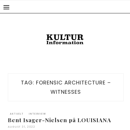
Skip
to
content
TAG:
FORENSIC ARCHITECTURE –
WITNESSES
AKTUELT
INTERVIEW
Bent Isager-Nielsen på LOUISIANA
AUGUST 31, 2022