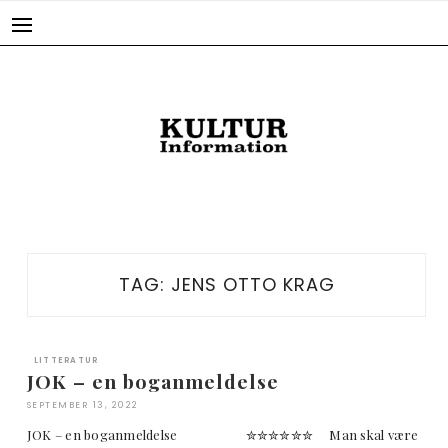
Skip
to
content
TAG:
JENS OTTO KRAG
LITTERATUR
JOK – en boganmeldelse
SEPTEMBER 13, 2022
JOK – en boganmeldelse ✮✮✮✮✮✮ Man skal være