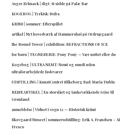
Asger Schnack | digt: At sidde på Palæ Bar
KOGEBOG | Tyrkisk: Sofra
KRIMI | sommer: Efterspillet
artikel | Nyt hovedværk af Hammershøi på Ordrupgaard
the Round Tower | exhibition: REFRACTIONS OF ICE
for børn | TEGNESERIE: Pony Pony — Vær nuttet eller dø
Kogebog | ULTRA NEMT: Nemt og sundt uden
ultraforarbejdede fødevarer
UDSTILLING | KunstCentret Silkeborg Bad: Maria Dubin
REJSEARTIKEL | En storslået og tankevækkende rejse til
Grønland
anmeldelse | Vidnet i vogn 12 — Historisk krimi
Skovgaard Museet | sommerudstilling: Erik A. Frandsen – Al
Fresco