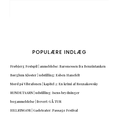
POPULÆRE INDLÆG
Frøbjerg Festspil | anmeldelse: Baronessen fra Benzintanken
Børglum Kloster | udstilling: Esben Hanefelt
Mord på Vibrafonen | kapitel 2: En krimi af Roxnakowsky
RUNDETAARN | udstilling: Isens brydninger
boganmeldelse | frevert: GÅ TUR
HELSINGØR | Gadeteater: Passage Festival