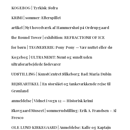
KOGEBOG | Tyrkisk: Sofra
KRIMI | sommer: Efterspillet
artikel | Nyt hovedværk af Hammershøi på Ordrupgaard
the Round Tower | exhibition: REFRACTIONS OF ICE
for børn | TEGNESERIE: Pony Pony — Vær nuttet eller dø
Kogebog | ULTRA NEMT: Nemt og sundt uden
ultraforarbejdede fødevarer
UDSTILLING | KunstCentret Silkeborg Bad: Maria Dubin
REJSEARTIKEL | En storslået og tankevækkende rejse til
Grønland
anmeldelse | Vidnet i vogn 12 — Historisk krimi
Skovgaard Museet | sommerudstilling: Erik A. Frandsen – Al
Fresco
OLE LUND KIRKEGAARD | Anmeldelse: Kalle og Kaptajn