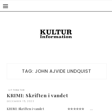
Skip
to
content
TAG:
JOHN AJVIDE LINDQUIST
LITTERATUR
KRIMI: Skriften i vandet
DECEMBER 15, 2023
KRIMI: Skriften i vandet ✮✮✮✮✮✮ …