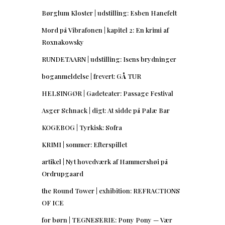
Børglum Kloster | udstilling: Esben Hanefelt
Mord på Vibrafonen | kapitel 2: En krimi af
Roxnakowsky
RUNDETAARN | udstilling: Isens brydninger
boganmeldelse | frevert: GÅ TUR
HELSINGØR | Gadeteater: Passage Festival
Asger Schnack | digt: At sidde på Palæ Bar
KOGEBOG | Tyrkisk: Sofra
KRIMI | sommer: Efterspillet
artikel | Nyt hovedværk af Hammershøi på
Ordrupgaard
the Round Tower | exhibition: REFRACTIONS
OF ICE
for børn | TEGNESERIE: Pony Pony — Vær