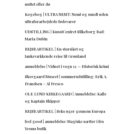
nuttet eller dø
Kogebog | ULTRA NEMT: Nemt og sundt uden
ultraforarbejdede fødevarer
UDSTILLING | KunstCentret Silkeborg Bad:
Maria Dubin
REJSEARTIKEL | En storslået og
tankevækkende rejse til Grønland
anmeldelse | Vidnet i vogn 12 — Historisk krimi
Skovgaard Museet | sommerudstilling: Erik A.
Frandsen – Al Fresco
OLE LUND KIRKEGAARD | Anmeldelse: Kalle
og Kaptajn Skipper
REJSEARTIKEL | Seks uger gennem Europa
feel good | anmeldelse: Magiske nætter i fru
Yeoms butik