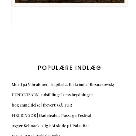
POPULÆRE INDLÆG
Mord på Vibrafonen | kapitel 2: En krimi af Roxnakowsky
RUNDETAARN | udstilling: Isens brydninger
boganmeldelse | frevert: GÅ TUR
HELSINGØR | Gadeteater: Passage Festival
Asger Schnack | digt: At sidde på Palæ Bar
KOGEBOG | Tyrkisk: Sofra