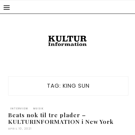
Skip
to
content
TAG:
KING SUN
INTERVIEW
MUSIK
Beats nok til tre plader –
KULTURINFORMATION i New York
APRIL 10, 2021