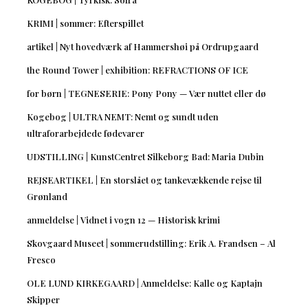
KRIMI | sommer: Efterspillet
artikel | Nyt hovedværk af Hammershøi på Ordrupgaard
the Round Tower | exhibition: REFRACTIONS OF ICE
for børn | TEGNESERIE: Pony Pony — Vær nuttet eller dø
Kogebog | ULTRA NEMT: Nemt og sundt uden
ultraforarbejdede fødevarer
UDSTILLING | KunstCentret Silkeborg Bad: Maria Dubin
REJSEARTIKEL | En storslået og tankevækkende rejse til
Grønland
anmeldelse | Vidnet i vogn 12 — Historisk krimi
Skovgaard Museet | sommerudstilling: Erik A. Frandsen – Al
Fresco
OLE LUND KIRKEGAARD | Anmeldelse: Kalle og Kaptajn
Skipper