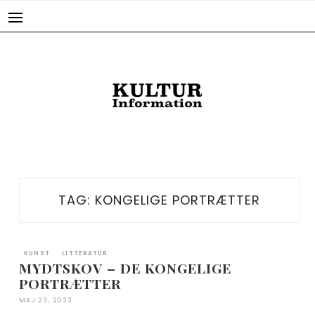
Skip
to
content
TAG:
KONGELIGE PORTRÆTTER
KUNST
LITTERATUR
MYDTSKOV – DE KONGELIGE
PORTRÆTTER
MAJ 23, 2023