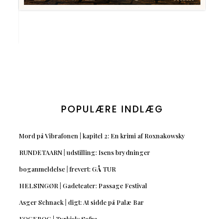
POPULÆRE INDLÆG
Mord på Vibrafonen | kapitel 2: En krimi af Roxnakowsky
RUNDETAARN | udstilling: Isens brydninger
boganmeldelse | frevert: GÅ TUR
HELSINGØR | Gadeteater: Passage Festival
Asger Schnack | digt: At sidde på Palæ Bar
KOGEBOG | Tyrkisk: Sofra