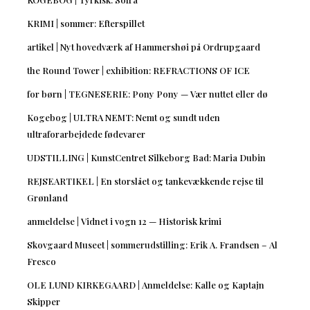
KRIMI | sommer: Efterspillet
artikel | Nyt hovedværk af Hammershøi på Ordrupgaard
the Round Tower | exhibition: REFRACTIONS OF ICE
for børn | TEGNESERIE: Pony Pony — Vær nuttet eller dø
Kogebog | ULTRA NEMT: Nemt og sundt uden
ultraforarbejdede fødevarer
UDSTILLING | KunstCentret Silkeborg Bad: Maria Dubin
REJSEARTIKEL | En storslået og tankevækkende rejse til
Grønland
anmeldelse | Vidnet i vogn 12 — Historisk krimi
Skovgaard Museet | sommerudstilling: Erik A. Frandsen – Al
Fresco
OLE LUND KIRKEGAARD | Anmeldelse: Kalle og Kaptajn
Skipper