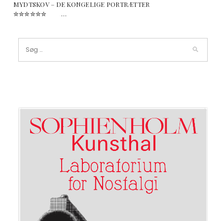
MYDTSKOV – DE KONGELIGE PORTRÆTTER
✮✮✮✮✮✮ …