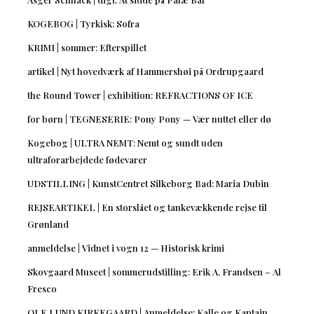
KOGEBOG | Tyrkisk: Sofra
KRIMI | sommer: Efterspillet
artikel | Nyt hovedværk af Hammershøi på Ordrupgaard
the Round Tower | exhibition: REFRACTIONS OF ICE
for børn | TEGNESERIE: Pony Pony — Vær nuttet eller dø
Kogebog | ULTRA NEMT: Nemt og sundt uden
ultraforarbejdede fødevarer
UDSTILLING | KunstCentret Silkeborg Bad: Maria Dubin
REJSEARTIKEL | En storslået og tankevækkende rejse til
Grønland
anmeldelse | Vidnet i vogn 12 — Historisk krimi
Skovgaard Museet | sommerudstilling: Erik A. Frandsen – Al
Fresco
OLE LUND KIRKEGAARD | Anmeldelse: Kalle og Kaptajn