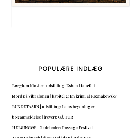
POPULÆRE INDLÆG
Børglum Kloster | udstilling: Esben Hanefelt
Mord på Vibrafonen | kapitel 2: En krimi af Roxnakowsky
RUNDETAARN | udstilling: Isens brydninger
boganmeldelse | frevert: GÅ TUR
HELSINGØR | Gadeteater: Passage Festival
Asger Schnack | digt: At sidde på Palæ Bar