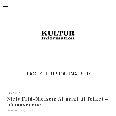
Skip
to
content
TAG:
KULTURJOURNALISTIK
AKTUELT
Niels Frid-Nielsen: Al magt til folket –
på museerne
OKTOBER 25, 2025