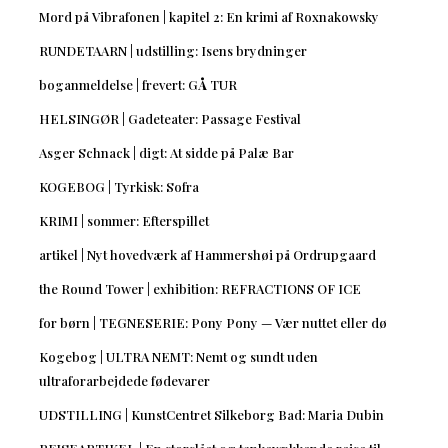
Mord på Vibrafonen | kapitel 2: En krimi af Roxnakowsky
RUNDETAARN | udstilling: Isens brydninger
boganmeldelse | frevert: GÅ TUR
HELSINGØR | Gadeteater: Passage Festival
Asger Schnack | digt: At sidde på Palæ Bar
KOGEBOG | Tyrkisk: Sofra
KRIMI | sommer: Efterspillet
artikel | Nyt hovedværk af Hammershøi på Ordrupgaard
the Round Tower | exhibition: REFRACTIONS OF ICE
for børn | TEGNESERIE: Pony Pony — Vær nuttet eller dø
Kogebog | ULTRA NEMT: Nemt og sundt uden
ultraforarbejdede fødevarer
UDSTILLING | KunstCentret Silkeborg Bad: Maria Dubin