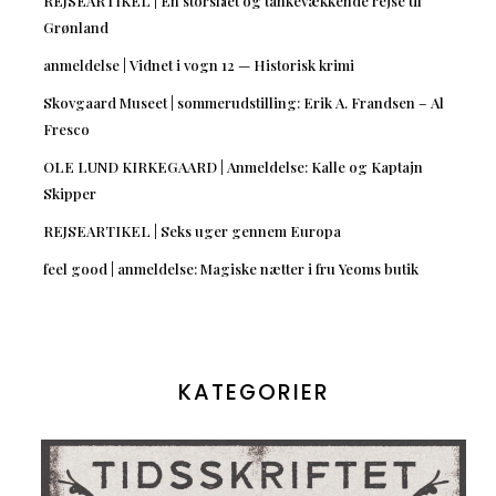
REJSEARTIKEL | En storslået og tankevækkende rejse til
Grønland
anmeldelse | Vidnet i vogn 12 — Historisk krimi
Skovgaard Museet | sommerudstilling: Erik A. Frandsen – Al
Fresco
OLE LUND KIRKEGAARD | Anmeldelse: Kalle og Kaptajn
Skipper
REJSEARTIKEL | Seks uger gennem Europa
feel good | anmeldelse: Magiske nætter i fru Yeoms butik
KATEGORIER