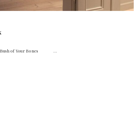
x
 the Bush of Your Bones …