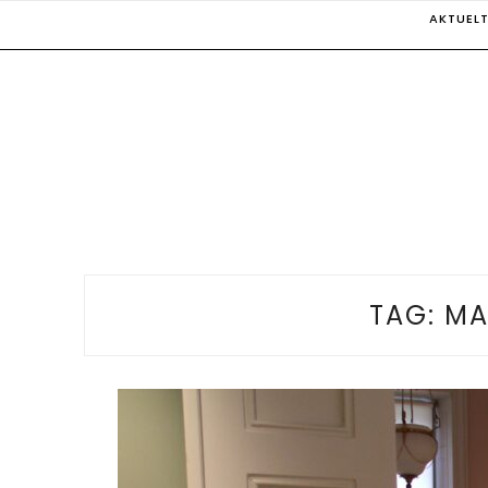
Skip
AKTUEL
to
content
TAG:
MA