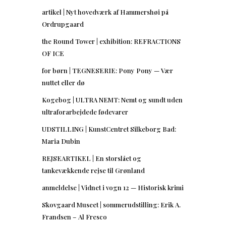
artikel | Nyt hovedværk af Hammershøi på
Ordrupgaard
the Round Tower | exhibition: REFRACTIONS
OF ICE
for børn | TEGNESERIE: Pony Pony — Vær
nuttet eller dø
Kogebog | ULTRA NEMT: Nemt og sundt uden
ultraforarbejdede fødevarer
UDSTILLING | KunstCentret Silkeborg Bad:
Maria Dubin
REJSEARTIKEL | En storslået og
tankevækkende rejse til Grønland
anmeldelse | Vidnet i vogn 12 — Historisk krimi
Skovgaard Museet | sommerudstilling: Erik A.
Frandsen – Al Fresco