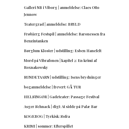
Galleri NB i Viborg | anmeldelse: Claes Otto
Jennow
Teatergrad | anmeldelse: BRYLD
Frøbjerg Festspil | anmeldelse: Baronessen fra
Benzintanken
Børglum Kloster | udstilling: Esben Hanefelt
Mord på Vibrafonen | kapitel 2: En krimi af
Roxnakowsky
RUNDETAARN | udstilling: Isens brydninger
boganmeldelse | frevert: GÅ TUR
HELSINGØR | Gadeteater: Passage Festival
Asger Schnack | digt: At sidde på Palæ Bar
KOGEBOG | Tyrkisk: Sofra
KRIMI | sommer: Efterspillet