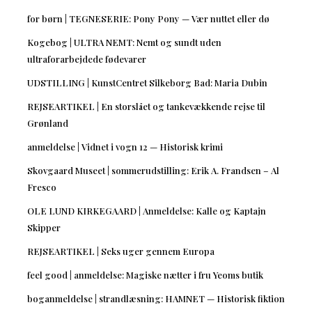
for børn | TEGNESERIE: Pony Pony — Vær nuttet eller dø
Kogebog | ULTRA NEMT: Nemt og sundt uden
ultraforarbejdede fødevarer
UDSTILLING | KunstCentret Silkeborg Bad: Maria Dubin
REJSEARTIKEL | En storslået og tankevækkende rejse til
Grønland
anmeldelse | Vidnet i vogn 12 — Historisk krimi
Skovgaard Museet | sommerudstilling: Erik A. Frandsen – Al
Fresco
OLE LUND KIRKEGAARD | Anmeldelse: Kalle og Kaptajn
Skipper
REJSEARTIKEL | Seks uger gennem Europa
feel good | anmeldelse: Magiske nætter i fru Yeoms butik
boganmeldelse | strandlæsning: HAMNET — Historisk fiktion