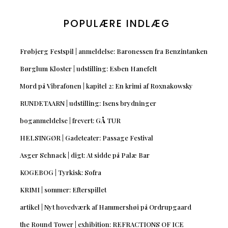
POPULÆRE INDLÆG
Frøbjerg Festspil | anmeldelse: Baronessen fra Benzintanken
Børglum Kloster | udstilling: Esben Hanefelt
Mord på Vibrafonen | kapitel 2: En krimi af Roxnakowsky
RUNDETAARN | udstilling: Isens brydninger
boganmeldelse | frevert: GÅ TUR
HELSINGØR | Gadeteater: Passage Festival
Asger Schnack | digt: At sidde på Palæ Bar
KOGEBOG | Tyrkisk: Sofra
KRIMI | sommer: Efterspillet
artikel | Nyt hovedværk af Hammershøi på Ordrupgaard
the Round Tower | exhibition: REFRACTIONS OF ICE