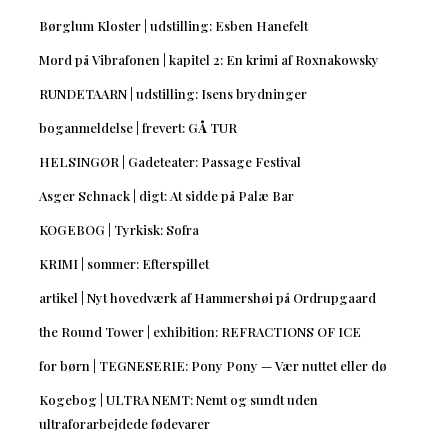
Børglum Kloster | udstilling: Esben Hanefelt
Mord på Vibrafonen | kapitel 2: En krimi af Roxnakowsky
RUNDETAARN | udstilling: Isens brydninger
boganmeldelse | frevert: GÅ TUR
HELSINGØR | Gadeteater: Passage Festival
Asger Schnack | digt: At sidde på Palæ Bar
KOGEBOG | Tyrkisk: Sofra
KRIMI | sommer: Efterspillet
artikel | Nyt hovedværk af Hammershøi på Ordrupgaard
the Round Tower | exhibition: REFRACTIONS OF ICE
for børn | TEGNESERIE: Pony Pony — Vær nuttet eller dø
Kogebog | ULTRA NEMT: Nemt og sundt uden
ultraforarbejdede fødevarer