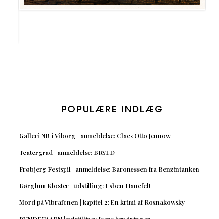
POPULÆRE INDLÆG
Galleri NB i Viborg | anmeldelse: Claes Otto Jennow
Teatergrad | anmeldelse: BRYLD
Frøbjerg Festspil | anmeldelse: Baronessen fra Benzintanken
Børglum Kloster | udstilling: Esben Hanefelt
Mord på Vibrafonen | kapitel 2: En krimi af Roxnakowsky
RUNDETAARN | udstilling: Isens brydninger