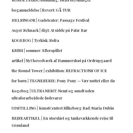
boganmeldelse | frevert: GÅ TUR
HELSINGØR | Gadeteater: Passage Festival
Asger Schnack | digt: At sidde på Palæ Bar
KOGEBOG | Tyrkisk: Sofra
KRIMI | sommer: Efterspillet
artikel | Nyt hovedværk af Hammershøi på Ordrupgaard
the Round Tower | exhibition: REFRACTIONS OF ICE
for børn | TEGNESERIE: Pony Pony — Vær nuttet eller dø
Kogebog | ULTRA NEMT: Nemt og sundt uden
ultraforarbejdede fødevarer
UDSTILLING | KunstCentret Silkeborg Bad: Maria Dubin
REJSEARTIKEL | En storslået og tankevækkende rejse til
Grønland