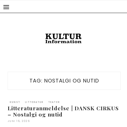
Skip
to
content
TAG:
NOSTALGI OG NUTID
KUNST
LITTERATUR
TEATER
Litteraturanmeldelse | DANSK CIRKUS
– Nostalgi og nutid
JUNI 16, 2026