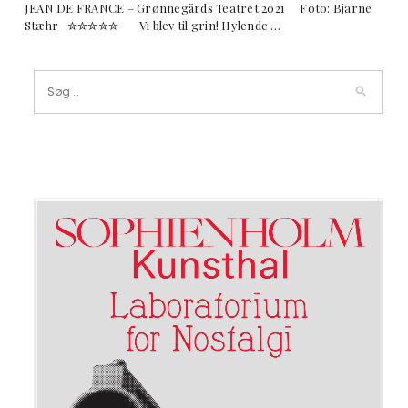
JEAN DE FRANCE – Grønnegårds Teatret 2021 Foto: Bjarne
Stæhr ✮✮✮✮✮ Vi blev til grin! Hylende …