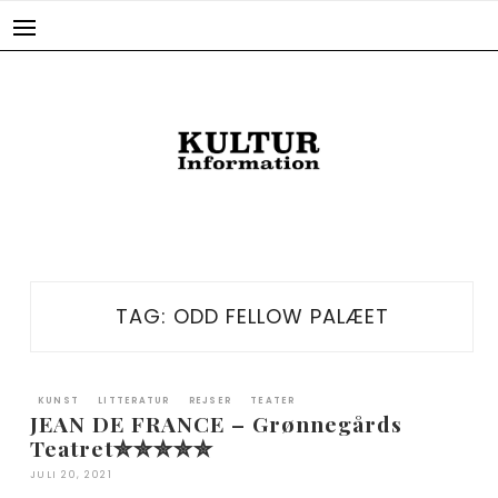
Skip
to
content
TAG:
ODD FELLOW PALÆET
KUNST
LITTERATUR
REJSER
TEATER
JEAN DE FRANCE – Grønnegårds
Teatret✮✮✮✮✮
JULI 20, 2021