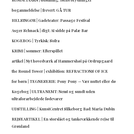
boganmeldelse | frevert: GÅ TUR
HELSINGØR | Gadeteater: Passage Festival
Asger Schnack | digt: At sidde på Palæ Bar
KOGEBOG | Tyrkisk: Sofra
KRIMI | sommer: Efterspillet
artikel | Nyt hovedværk af Hammershøi på Ordrupgaard
the Round Tower | exhibition: REFRACTIONS OF ICE
for børn | TEGNESERIE: Pony Pony — Vær nuttet eller dø
Kogebog | ULTRA NEMT: Nemt og sundt uden
ultraforarbejdede fødevarer
UDSTILLING | KunstCentret Silkeborg Bad: Maria Dubin
REJSEARTIKEL | En storslået og tankevækkende rejse til
Grønland