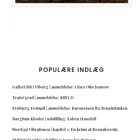
POPULÆRE INDLÆG
Galleri NB i Viborg | anmeldelse: Claes Otto Jennow
Teatergrad | anmeldelse: BRYLD
Frøbjerg Festspil | anmeldelse: Baronessen fra Benzintanken
Børglum Kloster | udstilling: Esben Hanefelt
Mord på Vibrafonen | kapitel 2: En krimi af Roxnakowsky
RUNDETAARN | udstilling: Isens brydninger