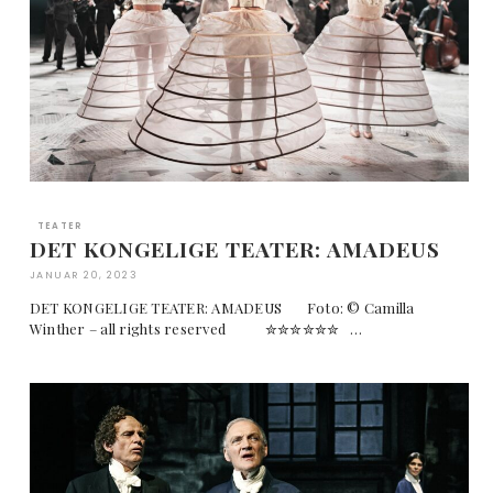
TEATER
DET KONGELIGE TEATER: AMADEUS
JANUAR 20, 2023
DET KONGELIGE TEATER: AMADEUS Foto: © Camilla
Winther – all rights reserved ✮✮✮✮✮✮ …