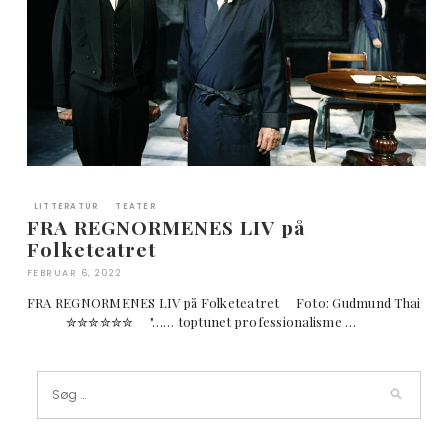
LITTERATUR
TEATER
FRA REGNORMENES LIV på
Folketeatret
FEBRUAR 6, 2022
FRA REGNORMENES LIV på Folketeatret Foto: Gudmund Thai
✮✮✮✮✮✮ "…… toptunet professionalisme …