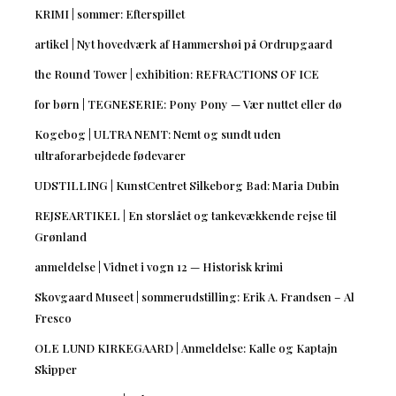
KRIMI | sommer: Efterspillet
artikel | Nyt hovedværk af Hammershøi på Ordrupgaard
the Round Tower | exhibition: REFRACTIONS OF ICE
for børn | TEGNESERIE: Pony Pony — Vær nuttet eller dø
Kogebog | ULTRA NEMT: Nemt og sundt uden
ultraforarbejdede fødevarer
UDSTILLING | KunstCentret Silkeborg Bad: Maria Dubin
REJSEARTIKEL | En storslået og tankevækkende rejse til
Grønland
anmeldelse | Vidnet i vogn 12 — Historisk krimi
Skovgaard Museet | sommerudstilling: Erik A. Frandsen – Al
Fresco
OLE LUND KIRKEGAARD | Anmeldelse: Kalle og Kaptajn
Skipper