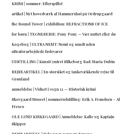
KRIMI | sommer: Efterspillet
artikel | Nyt hovedværk af Hammershøi på Ordrupgaard
the Round Tower | exhibition: REFRACTIONS OF ICE
for børn | TEGNESERIE: Pony Pony — Vær nuttet eller dø
Kogebog | ULTRA NEMT: Nemt og sundt uden
ultraforarbejdede fødevarer
UDSTILLING | KunstCentret Silkeborg Bad: Maria Dubin
REJSEARTIKEL | En storslået og tankevækkende rejse til
Grønland
anmeldelse | Vidnet i vogn 12 — Historisk krimi
Skovgaard Museet | sommerudstilling: Erik A. Frandsen – Al
Fresco
OLE LUND KIRKEGAARD | Anmeldelse: Kalle og Kaptajn
Skipper
REJSEARTIKEL | Seks uger gennem Europa