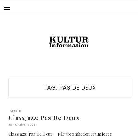
Skip
to
content
TAG:
PAS DE DEUX
MUSIK
ClassJazz: Pas De Deux
JANUAR 8, 2023
ClassJazz: Pas De Deux Når tosomheden triumferer