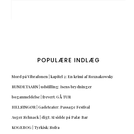
POPULÆRE INDLÆG
Mord på Vibrafonen | kapitel 2: En krimi af Roxnakowsky
RUNDETAARN | udstilling: Isens brydninger
boganmeldelse | frevert: GÅ TUR
HELSINGØR | Gadeteater: Passage Festival
Asger Schnack | digt: At sidde på Palæ Bar
KOGEBOG | Tyrkisk: Sofra