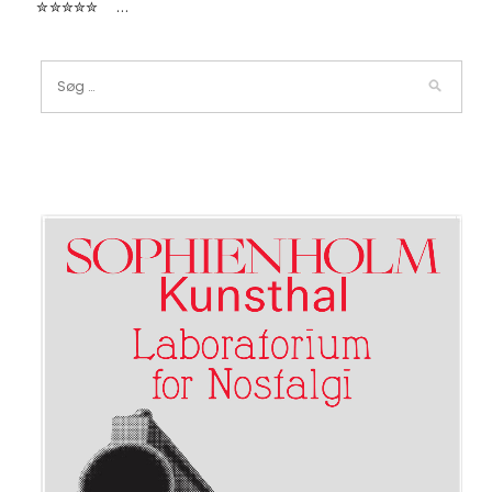
✮✮✮✮✮ …