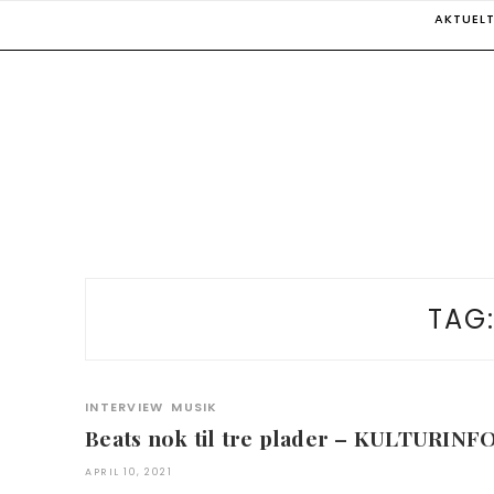
Skip
AKTUEL
to
content
TAG
INTERVIEW
MUSIK
Beats nok til tre plader – KULTURIN
APRIL 10, 2021