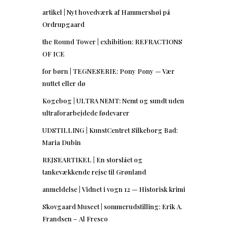
artikel | Nyt hovedværk af Hammershøi på
Ordrupgaard
the Round Tower | exhibition: REFRACTIONS
OF ICE
for børn | TEGNESERIE: Pony Pony — Vær
nuttet eller dø
Kogebog | ULTRA NEMT: Nemt og sundt uden
ultraforarbejdede fødevarer
UDSTILLING | KunstCentret Silkeborg Bad:
Maria Dubin
REJSEARTIKEL | En storslået og
tankevækkende rejse til Grønland
anmeldelse | Vidnet i vogn 12 — Historisk krimi
Skovgaard Museet | sommerudstilling: Erik A.
Frandsen – Al Fresco