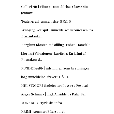
Galleri NB i Viborg | anmeldelse: Claes Otto
Jennow
Teatergrad | anmeldelse: BRYLD
Frøbjerg Festspil | anmeldelse: Baronessen fra
Benzintanken
Børglum Kloster | udstilling: Esben Hanefelt
Mord på Vibrafonen | kapitel 2: En krimi af
Roxnakowsky
RUNDETAARN | udstilling: Isens brydninger
boganmeldelse | frevert: GÅ TUR
HELSINGØR | Gadeteater: Passage Festival
Asger Schnack | digt: At sidde på Palæ Bar
KOGEBOG | Tyrkisk: Sofra
KRIMI | sommer: Efterspillet