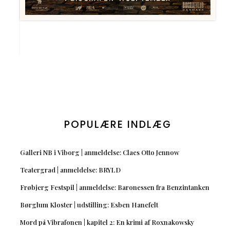
POPULÆRE INDLÆG
Galleri NB i Viborg | anmeldelse: Claes Otto Jennow
Teatergrad | anmeldelse: BRYLD
Frøbjerg Festspil | anmeldelse: Baronessen fra Benzintanken
Børglum Kloster | udstilling: Esben Hanefelt
Mord på Vibrafonen | kapitel 2: En krimi af Roxnakowsky