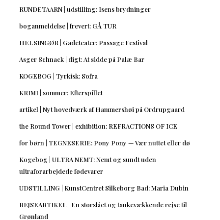
RUNDETAARN | udstilling: Isens brydninger
boganmeldelse | frevert: GÅ TUR
HELSINGØR | Gadeteater: Passage Festival
Asger Schnack | digt: At sidde på Palæ Bar
KOGEBOG | Tyrkisk: Sofra
KRIMI | sommer: Efterspillet
artikel | Nyt hovedværk af Hammershøi på Ordrupgaard
the Round Tower | exhibition: REFRACTIONS OF ICE
for børn | TEGNESERIE: Pony Pony — Vær nuttet eller dø
Kogebog | ULTRA NEMT: Nemt og sundt uden
ultraforarbejdede fødevarer
UDSTILLING | KunstCentret Silkeborg Bad: Maria Dubin
REJSEARTIKEL | En storslået og tankevækkende rejse til
Grønland