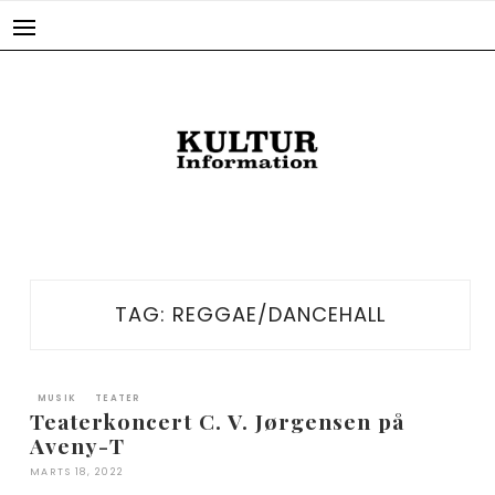
Skip
to
content
TAG:
REGGAE/DANCEHALL
MUSIK
TEATER
Teaterkoncert C. V. Jørgensen på
Aveny-T
MARTS 18, 2022