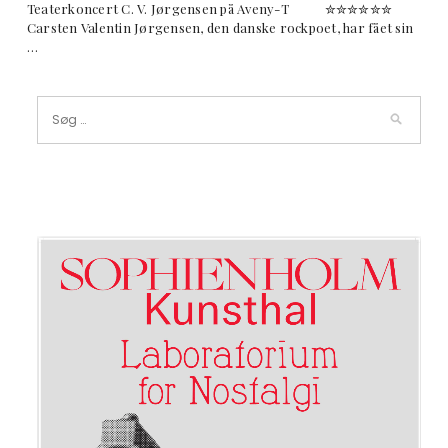
Teaterkoncert C. V. Jørgensen på Aveny-T ✮✮✮✮✮✮
Carsten Valentin Jørgensen, den danske rockpoet, har fået sin
…