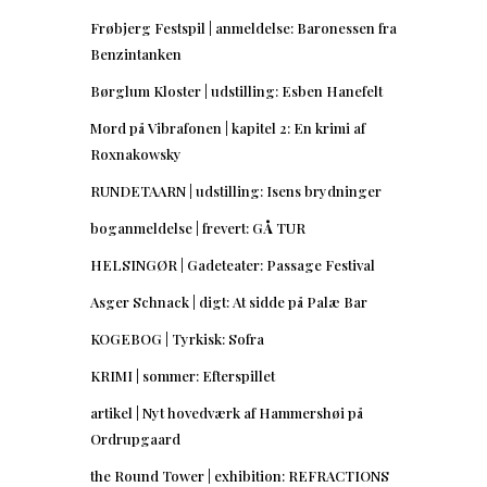
Frøbjerg Festspil | anmeldelse: Baronessen fra
Benzintanken
Børglum Kloster | udstilling: Esben Hanefelt
Mord på Vibrafonen | kapitel 2: En krimi af
Roxnakowsky
RUNDETAARN | udstilling: Isens brydninger
boganmeldelse | frevert: GÅ TUR
HELSINGØR | Gadeteater: Passage Festival
Asger Schnack | digt: At sidde på Palæ Bar
KOGEBOG | Tyrkisk: Sofra
KRIMI | sommer: Efterspillet
artikel | Nyt hovedværk af Hammershøi på
Ordrupgaard
the Round Tower | exhibition: REFRACTIONS