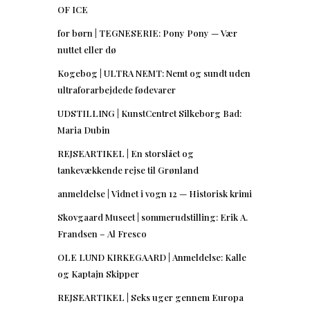
OF ICE
for børn | TEGNESERIE: Pony Pony — Vær
nuttet eller dø
Kogebog | ULTRA NEMT: Nemt og sundt uden
ultraforarbejdede fødevarer
UDSTILLING | KunstCentret Silkeborg Bad:
Maria Dubin
REJSEARTIKEL | En storslået og
tankevækkende rejse til Grønland
anmeldelse | Vidnet i vogn 12 — Historisk krimi
Skovgaard Museet | sommerudstilling: Erik A.
Frandsen – Al Fresco
OLE LUND KIRKEGAARD | Anmeldelse: Kalle
og Kaptajn Skipper
REJSEARTIKEL | Seks uger gennem Europa