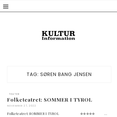
Skip
to
content
TAG:
SØREN BANG JENSEN
TEATER
Folketeatret: SOMMER I TYROL
NOVEMBER 27, 2022
Folketeatret: SOMMER I TYROL ✮✮✮✮✮ …