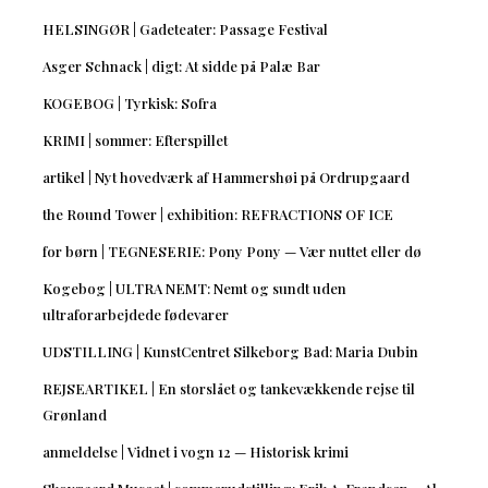
HELSINGØR | Gadeteater: Passage Festival
Asger Schnack | digt: At sidde på Palæ Bar
KOGEBOG | Tyrkisk: Sofra
KRIMI | sommer: Efterspillet
artikel | Nyt hovedværk af Hammershøi på Ordrupgaard
the Round Tower | exhibition: REFRACTIONS OF ICE
for børn | TEGNESERIE: Pony Pony — Vær nuttet eller dø
Kogebog | ULTRA NEMT: Nemt og sundt uden
ultraforarbejdede fødevarer
UDSTILLING | KunstCentret Silkeborg Bad: Maria Dubin
REJSEARTIKEL | En storslået og tankevækkende rejse til
Grønland
anmeldelse | Vidnet i vogn 12 — Historisk krimi