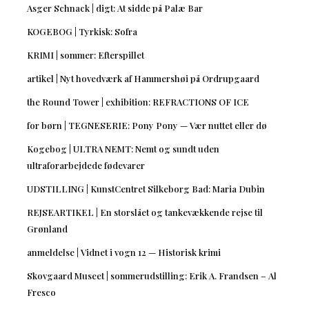
Asger Schnack | digt: At sidde på Palæ Bar
KOGEBOG | Tyrkisk: Sofra
KRIMI | sommer: Efterspillet
artikel | Nyt hovedværk af Hammershøi på Ordrupgaard
the Round Tower | exhibition: REFRACTIONS OF ICE
for børn | TEGNESERIE: Pony Pony — Vær nuttet eller dø
Kogebog | ULTRA NEMT: Nemt og sundt uden
ultraforarbejdede fødevarer
UDSTILLING | KunstCentret Silkeborg Bad: Maria Dubin
REJSEARTIKEL | En storslået og tankevækkende rejse til
Grønland
anmeldelse | Vidnet i vogn 12 — Historisk krimi
Skovgaard Museet | sommerudstilling: Erik A. Frandsen – Al
Fresco