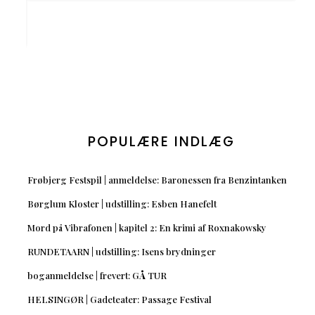
POPULÆRE INDLÆG
Frøbjerg Festspil | anmeldelse: Baronessen fra Benzintanken
Børglum Kloster | udstilling: Esben Hanefelt
Mord på Vibrafonen | kapitel 2: En krimi af Roxnakowsky
RUNDETAARN | udstilling: Isens brydninger
boganmeldelse | frevert: GÅ TUR
HELSINGØR | Gadeteater: Passage Festival