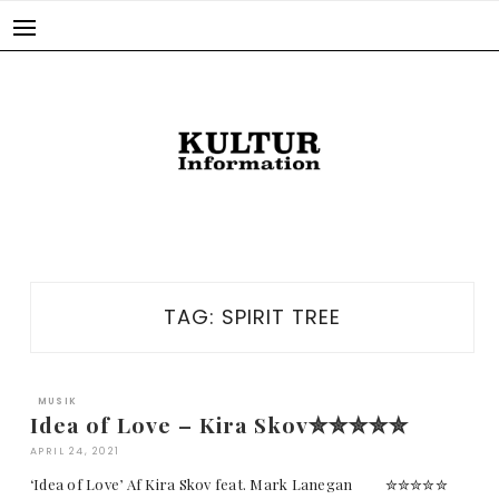
Skip
to
content
TAG:
SPIRIT TREE
MUSIK
Idea of Love – Kira Skov✮✮✮✮✮
APRIL 24, 2021
‘Idea of Love’ Af Kira Skov feat. Mark Lanegan ✮✮✮✮✮