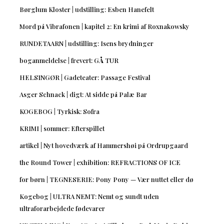
Børglum Kloster | udstilling: Esben Hanefelt
Mord på Vibrafonen | kapitel 2: En krimi af Roxnakowsky
RUNDETAARN | udstilling: Isens brydninger
boganmeldelse | frevert: GÅ TUR
HELSINGØR | Gadeteater: Passage Festival
Asger Schnack | digt: At sidde på Palæ Bar
KOGEBOG | Tyrkisk: Sofra
KRIMI | sommer: Efterspillet
artikel | Nyt hovedværk af Hammershøi på Ordrupgaard
the Round Tower | exhibition: REFRACTIONS OF ICE
for børn | TEGNESERIE: Pony Pony — Vær nuttet eller dø
Kogebog | ULTRA NEMT: Nemt og sundt uden
ultraforarbejdede fødevarer