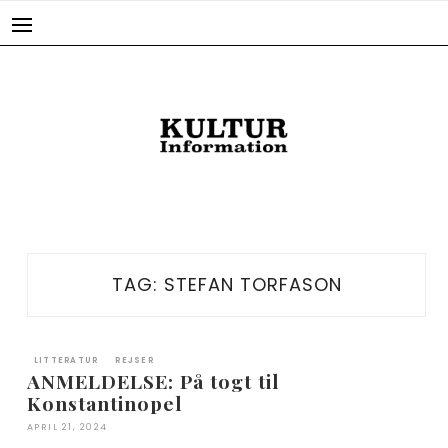
Skip
to
content
TAG:
STEFAN TORFASON
LITTERATUR
REJSER
ANMELDELSE: På togt til
Konstantinopel
APRIL 21, 2024