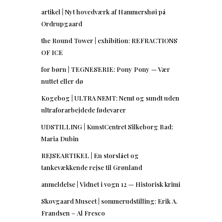
artikel | Nyt hovedværk af Hammershøi på
Ordrupgaard
the Round Tower | exhibition: REFRACTIONS
OF ICE
for børn | TEGNESERIE: Pony Pony — Vær
nuttet eller dø
Kogebog | ULTRA NEMT: Nemt og sundt uden
ultraforarbejdede fødevarer
UDSTILLING | KunstCentret Silkeborg Bad:
Maria Dubin
REJSEARTIKEL | En storslået og
tankevækkende rejse til Grønland
anmeldelse | Vidnet i vogn 12 — Historisk krimi
Skovgaard Museet | sommerudstilling: Erik A.
Frandsen – Al Fresco