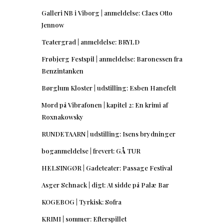
Galleri NB i Viborg | anmeldelse: Claes Otto
Jennow
Teatergrad | anmeldelse: BRYLD
Frøbjerg Festspil | anmeldelse: Baronessen fra
Benzintanken
Børglum Kloster | udstilling: Esben Hanefelt
Mord på Vibrafonen | kapitel 2: En krimi af
Roxnakowsky
RUNDETAARN | udstilling: Isens brydninger
boganmeldelse | frevert: GÅ TUR
HELSINGØR | Gadeteater: Passage Festival
Asger Schnack | digt: At sidde på Palæ Bar
KOGEBOG | Tyrkisk: Sofra
KRIMI | sommer: Efterspillet