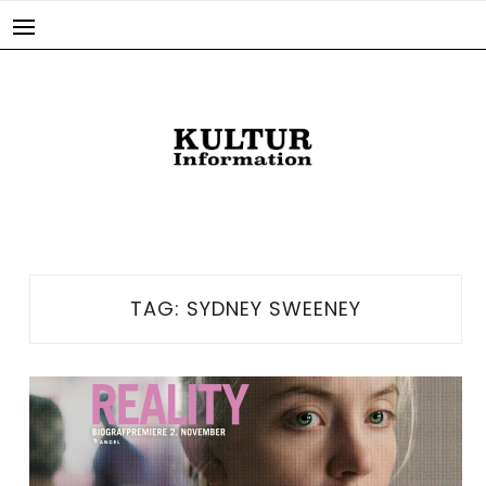
Skip
to
content
TAG:
SYDNEY SWEENEY