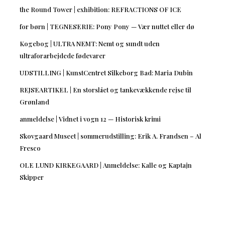
the Round Tower | exhibition: REFRACTIONS OF ICE
for børn | TEGNESERIE: Pony Pony — Vær nuttet eller dø
Kogebog | ULTRA NEMT: Nemt og sundt uden
ultraforarbejdede fødevarer
UDSTILLING | KunstCentret Silkeborg Bad: Maria Dubin
REJSEARTIKEL | En storslået og tankevækkende rejse til
Grønland
anmeldelse | Vidnet i vogn 12 — Historisk krimi
Skovgaard Museet | sommerudstilling: Erik A. Frandsen – Al
Fresco
OLE LUND KIRKEGAARD | Anmeldelse: Kalle og Kaptajn
Skipper