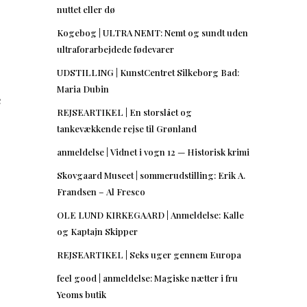
nuttet eller dø
Kogebog | ULTRA NEMT: Nemt og sundt uden
ultraforarbejdede fødevarer
UDSTILLING | KunstCentret Silkeborg Bad:
Maria Dubin
e
REJSEARTIKEL | En storslået og
tankevækkende rejse til Grønland
anmeldelse | Vidnet i vogn 12 — Historisk krimi
Skovgaard Museet | sommerudstilling: Erik A.
Frandsen – Al Fresco
OLE LUND KIRKEGAARD | Anmeldelse: Kalle
og Kaptajn Skipper
REJSEARTIKEL | Seks uger gennem Europa
feel good | anmeldelse: Magiske nætter i fru
Yeoms butik