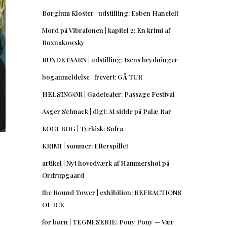
Børglum Kloster | udstilling: Esben Hanefelt
Mord på Vibrafonen | kapitel 2: En krimi af
Roxnakowsky
RUNDETAARN | udstilling: Isens brydninger
boganmeldelse | frevert: GÅ TUR
HELSINGØR | Gadeteater: Passage Festival
Asger Schnack | digt: At sidde på Palæ Bar
KOGEBOG | Tyrkisk: Sofra
KRIMI | sommer: Efterspillet
artikel | Nyt hovedværk af Hammershøi på
Ordrupgaard
the Round Tower | exhibition: REFRACTIONS
OF ICE
for børn | TEGNESERIE: Pony Pony — Vær