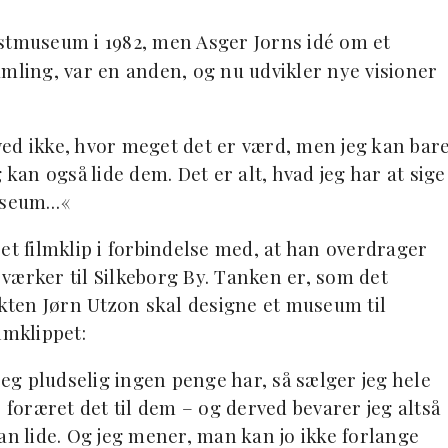
tmuseum i 1982, men Asger Jorns idé om et
ing, var en anden, og nu udvikler nye visioner
 ved ikke, hvor meget det er værd, men jeg kan bar
 kan også lide dem. Det er alt, hvad jeg har at sige
museum…«
et filmklip i forbindelse med, at han overdrager
værker til Silkeborg By. Tanken er, som det
ekten Jørn Utzon skal designe et museum til
lmklippet:
jeg pludselig ingen penge har, så sælger jeg hele
 foræret det til dem – og derved bevarer jeg altså
an lide. Og jeg mener, man kan jo ikke forlange