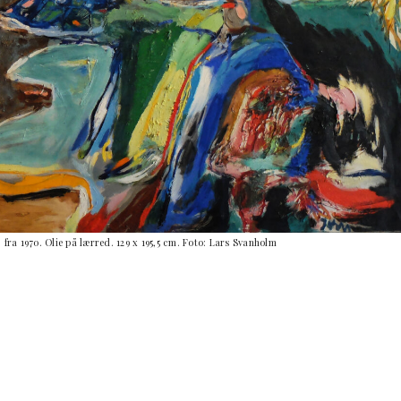
 fra 1970. Olie på lærred. 129 x 195,5 cm. Foto: Lars Svanholm