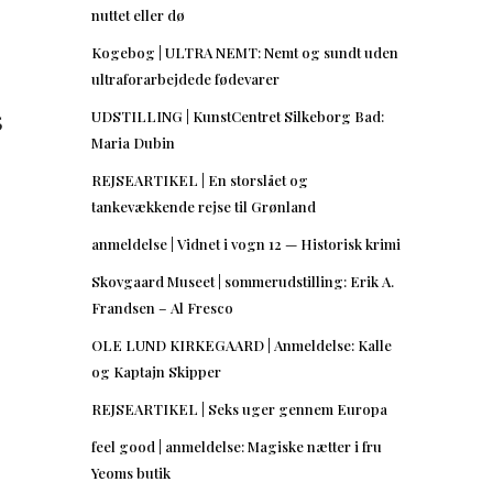
nuttet eller dø
Kogebog | ULTRA NEMT: Nemt og sundt uden
ultraforarbejdede fødevarer
5
UDSTILLING | KunstCentret Silkeborg Bad:
Maria Dubin
REJSEARTIKEL | En storslået og
tankevækkende rejse til Grønland
anmeldelse | Vidnet i vogn 12 — Historisk krimi
Skovgaard Museet | sommerudstilling: Erik A.
Frandsen – Al Fresco
OLE LUND KIRKEGAARD | Anmeldelse: Kalle
og Kaptajn Skipper
REJSEARTIKEL | Seks uger gennem Europa
feel good | anmeldelse: Magiske nætter i fru
Yeoms butik