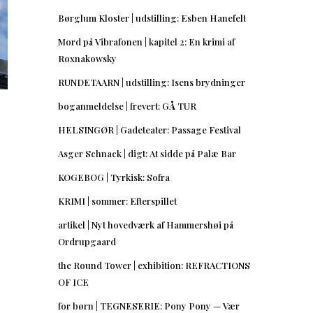
Børglum Kloster | udstilling: Esben Hanefelt
Mord på Vibrafonen | kapitel 2: En krimi af
Roxnakowsky
RUNDETAARN | udstilling: Isens brydninger
boganmeldelse | frevert: GÅ TUR
HELSINGØR | Gadeteater: Passage Festival
Asger Schnack | digt: At sidde på Palæ Bar
KOGEBOG | Tyrkisk: Sofra
KRIMI | sommer: Efterspillet
artikel | Nyt hovedværk af Hammershøi på
Ordrupgaard
the Round Tower | exhibition: REFRACTIONS
OF ICE
for børn | TEGNESERIE: Pony Pony — Vær