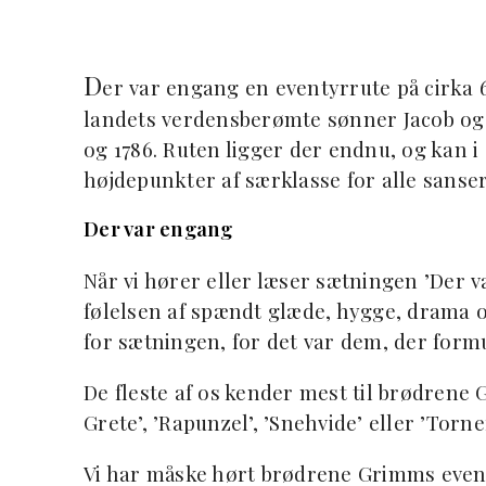
D
er var engang en eventyrrute på cirka 60
landets verdensberømte sønner Jacob og
og 1786. Ruten ligger der endnu, og kan i
højdepunkter af særklasse for alle sanser
Der var engang
Når vi hører eller læser sætningen ’Der v
følelsen af spændt glæde, hygge, drama o
for sætningen, for det var dem, der form
De fleste af os kender mest til brødren
Grete’, ’Rapunzel’, ’Snehvide’ eller ’Torne
Vi har måske hørt brødrene Grimms even