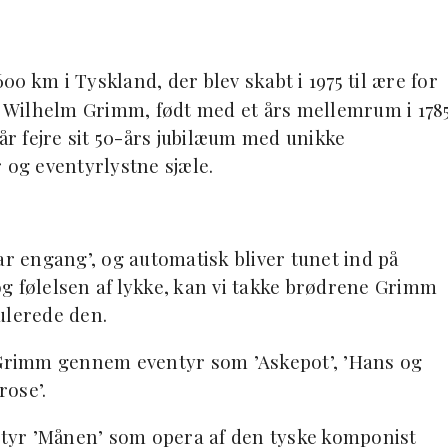
0 km i Tyskland, der blev skabt i 1975 til ære for
 Wilhelm Grimm, født med et års mellemrum i 178
 år fejre sit 50-års jubilæum med unikke
 og eventyrlystne sjæle.
ar engang’, og automatisk bliver tunet ind på
g følelsen af lykke, kan vi takke brødrene Grimm
ulerede den.
e Grimm gennem eventyr som ’Askepot’, ’Hans og
rose’.
tyr ’Månen’ som opera af den tyske komponist