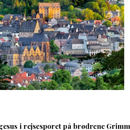
gesus i rejsesporet på brødrene Grim