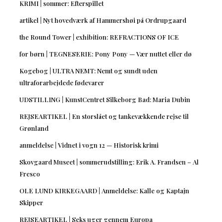
KRIMI | sommer: Efterspillet
artikel | Nyt hovedværk af Hammershøi på Ordrupgaard
the Round Tower | exhibition: REFRACTIONS OF ICE
for børn | TEGNESERIE: Pony Pony — Vær nuttet eller dø
Kogebog | ULTRA NEMT: Nemt og sundt uden
ultraforarbejdede fødevarer
UDSTILLING | KunstCentret Silkeborg Bad: Maria Dubin
REJSEARTIKEL | En storslået og tankevækkende rejse til
Grønland
anmeldelse | Vidnet i vogn 12 — Historisk krimi
Skovgaard Museet | sommerudstilling: Erik A. Frandsen – Al
Fresco
OLE LUND KIRKEGAARD | Anmeldelse: Kalle og Kaptajn
Skipper
REJSEARTIKEL | Seks uger gennem Europa