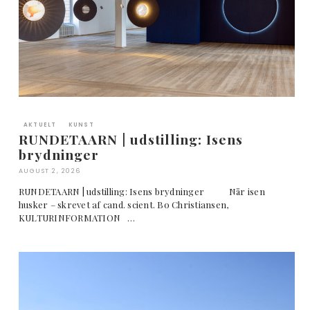
AKTUELT
KUNST
RUNDETAARN | udstilling: Isens
brydninger
AUGUST 2, 2026
RUNDETAARN | udstilling: Isens brydninger Når isen
husker – skrevet af cand. scient. Bo Christiansen,
KULTURINFORMATION …