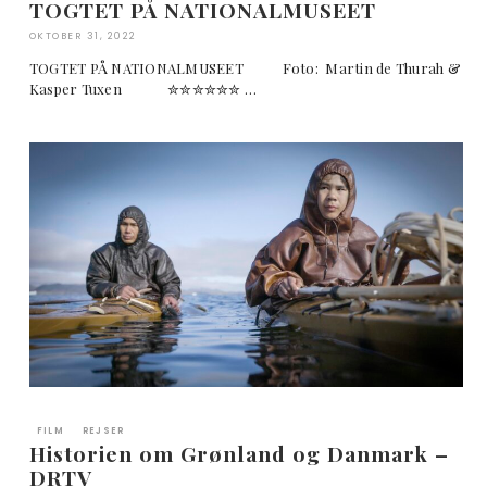
TOGTET PÅ NATIONALMUSEET
OKTOBER 31, 2022
TOGTET PÅ NATIONALMUSEET Foto: Martin de Thurah &
Kasper Tuxen ✮✮✮✮✮✮ …
FILM
REJSER
Historien om Grønland og Danmark –
DRTV