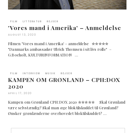
FILM
LITTERATUR
REJSER
'Vores mand i Amerika' – Anmeldelse
AUGUST 13, 2020
Filmen 'Vores mand i Amerika' – anmeldelse ✮✮✮✮✮
"Danmarks ambassadør Ulrich Thomsen i sit livs rolle" –
G.Boeholt, KULTURINFORMATION …
FILM
INTERVIEW
MUSIK
REJSER
KAMPEN OM GRØNLAND – CPH:DOX
2020
APRIL 17, 2020
Kampen om Grønland CPH:DOX 2020 ✮✮✮✮✮ Skal Grønland
være selvstændig? Skal man øge bloktilskuddet til Grønland?
Ønsker grønlænderne overhovedet bloktilskuddet? …