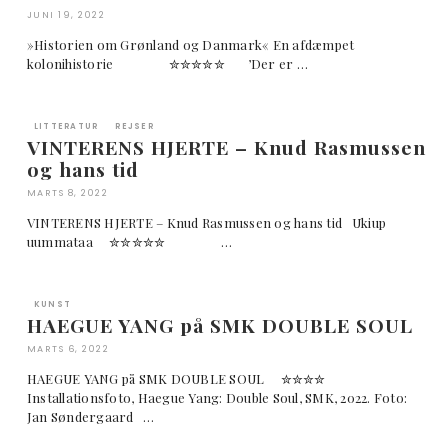
JUNI 19, 2022
»Historien om Grønland og Danmark« En afdæmpet
kolonihistorie ✮✮✮✮✮ ’Der er …
LITTERATUR
REJSER
VINTERENS HJERTE – Knud Rasmussen
og hans tid
MARTS 8, 2022
VINTERENS HJERTE – Knud Rasmussen og hans tid Ukiup
uummataa ✮✮✮✮✮ …
KUNST
HAEGUE YANG på SMK DOUBLE SOUL
MARTS 6, 2022
HAEGUE YANG på SMK DOUBLE SOUL ✮✮✮✮
Installationsfoto, Haegue Yang: Double Soul, SMK, 2022. Foto:
Jan Søndergaard …