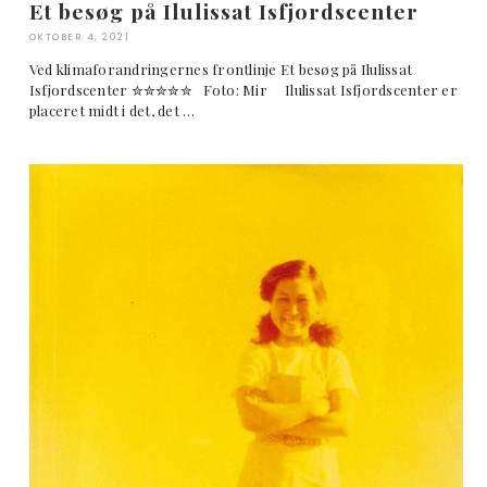
Et besøg på Ilulissat Isfjordscenter
OKTOBER 4, 2021
Ved klimaforandringernes frontlinje Et besøg på Ilulissat
Isfjordscenter ✮✮✮✮✮ Foto: Mir Ilulissat Isfjordscenter er
placeret midt i det, det …