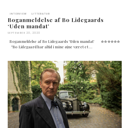
INTERVIEW
LITTERATUR
Boganmeldelse af Bo Lidegaards
‘Uden mandat’
SEPTEMBER 20, 2020
Boganmeldelse af Bo Lidegaards 'Uden mandat' ✮✮✮✮✮✮
"Bo Lidegaard har altid i mine øjne været et …