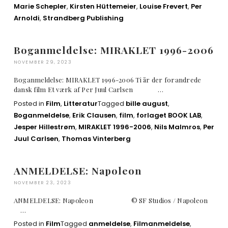
Marie Schepler
,
Kirsten Hüttemeier
,
Louise Frevert
,
Per
Arnoldi
,
Strandberg Publishing
Boganmeldelse: MIRAKLET 1996-2006
NOVEMBER 29, 2023
Boganmeldelse: MIRAKLET 1996-2006 Ti år der forandrede
dansk film Et værk af Per Juul Carlsen …
Posted in
Film
,
Litteratur
Tagged
bille august
,
Boganmeldelse
,
Erik Clausen
,
film
,
forlaget BOOK LAB
,
Jesper Hillestrøm
,
MIRAKLET 1996-2006
,
Nils Malmros
,
Per
Juul Carlsen
,
Thomas Vinterberg
ANMELDELSE: Napoleon
NOVEMBER 23, 2023
ANMELDELSE: Napoleon © SF Studios / Napoleon
…
Posted in
Film
Tagged
anmeldelse
,
Filmanmeldelse
,