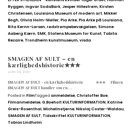
Ryggen
,
ingvar SodaBark
,
Jesper Hillestrøm
,
Kirsten
Christensen
,
Louisiana Museum of modern art
,
Mikkel
Bogh
,
Olivia Holm-Møller
,
Pia Arke
,
Pia Arke på Louisiana
,
Rita Kernn-Larsen
,
rødstrømpebevægelsen
,
Simone
Aaberg Kærn
,
SMK
,
Statens Museum for Kunst
,
Tabita
Rezaire
,
Trondheim kunstmuseum
,
visda
SMAGEN AF SULT – en
kærlighedshistorie✮✮✮
JUNI 24, 2021
SMAGEN AF SULT – en kærlighedshistorie ✮✮✮ Filmen
SMAGEN AF SULT handler om en …
Posted in
Film
Tagged
anmeldelse
,
Christoffer Boe
,
Filmanmeldelse
,
G.Boeholt KULTURINFORMATION
,
Katrine
Greis-Rosenthal
,
Michelinstjerne
,
Nikolaj Coster-Waldau
,
SMAGEN AF SULT
,
Tidsskriftet KULTURINFORMATION
,
Tobias Lindholm