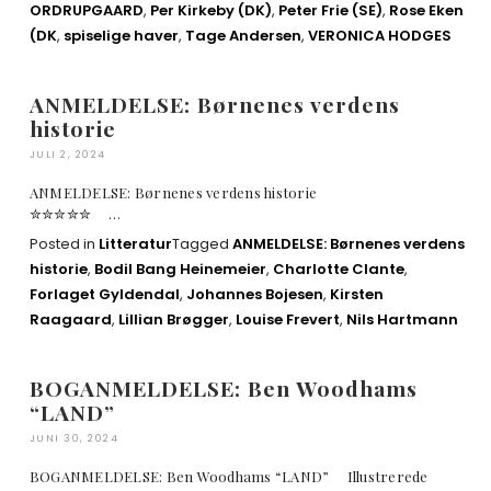
ORDRUPGAARD
,
Per Kirkeby (DK)
,
Peter Frie (SE)
,
Rose Eken
(DK
,
spiselige haver
,
Tage Andersen
,
VERONICA HODGES
ANMELDELSE: Børnenes verdens
historie
JULI 2, 2024
ANMELDELSE: Børnenes verdens historie
✮✮✮✮✮ …
Posted in
Litteratur
Tagged
ANMELDELSE: Børnenes verdens
historie
,
Bodil Bang Heinemeier
,
Charlotte Clante
,
Forlaget Gyldendal
,
Johannes Bojesen
,
Kirsten
Raagaard
,
Lillian Brøgger
,
Louise Frevert
,
Nils Hartmann
BOGANMELDELSE: Ben Woodhams
“LAND”
JUNI 30, 2024
BOGANMELDELSE: Ben Woodhams “LAND” Illustrerede