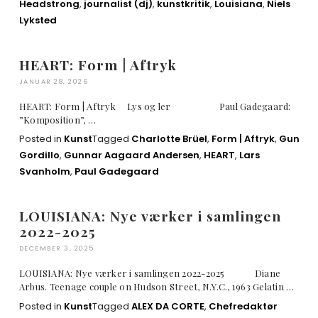
Headstrong
,
journalist (dj)
,
kunstkritik
,
Louisiana
,
Niels
Lyksted
HEART: Form | Aftryk
JANUAR 28, 2026
HEART: Form | Aftryk Lys og ler Paul Gadegaard:
”Komposition”, …
Posted in
Kunst
Tagged
Charlotte Brüel
,
Form | Aftryk
,
Gun
Gordillo
,
Gunnar Aagaard Andersen
,
HEART
,
Lars
Svanholm
,
Paul Gadegaard
LOUISIANA: Nye værker i samlingen
2022-2025
DECEMBER 3, 2025
LOUISIANA: Nye værker i samlingen 2022-2025 Diane
Arbus. Teenage couple on Hudson Street, N.Y.C., 1963 Gelatin …
Posted in
Kunst
Tagged
ALEX DA CORTE
,
Chefredaktør