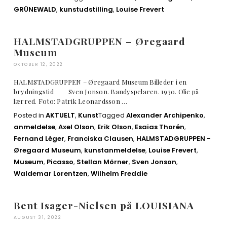
GRÜNEWALD
,
kunstudstilling
,
Louise Frevert
HALMSTADGRUPPEN – Øregaard
Museum
OKTOBER 12, 2022
HALMSTADGRUPPEN – Øregaard Museum Billeder i en
brydningstid Sven Jonson. Bandyspelaren. 1930. Olie på
lærred. Foto: Patrik Leonardsson …
Posted in
AKTUELT
,
Kunst
Tagged
Alexander Archipenko
,
anmeldelse
,
Axel Olson
,
Erik Olson
,
Esaias Thorén
,
Fernand Léger
,
Franciska Clausen
,
HALMSTADGRUPPEN -
Øregaard Museum
,
kunstanmeldelse
,
Louise Frevert
,
Museum
,
Picasso
,
Stellan Mörner
,
Sven Jonson
,
Waldemar Lorentzen
,
Wilhelm Freddie
Bent Isager-Nielsen på LOUISIANA
AUGUST 31, 2022