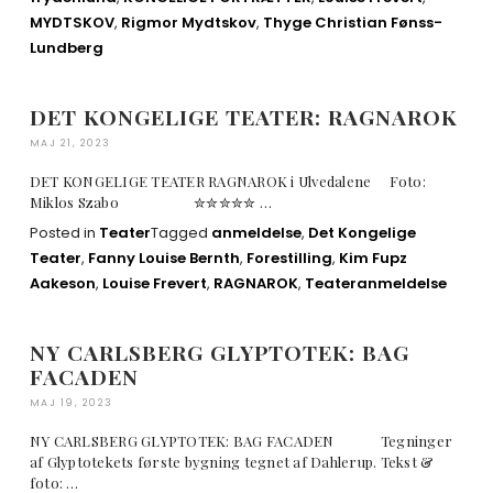
MYDTSKOV
,
Rigmor Mydtskov
,
Thyge Christian Fønss-
Lundberg
DET KONGELIGE TEATER: RAGNAROK
MAJ 21, 2023
DET KONGELIGE TEATER RAGNAROK i Ulvedalene Foto:
Miklos Szabo ✮✮✮✮✮ …
Posted in
Teater
Tagged
anmeldelse
,
Det Kongelige
Teater
,
Fanny Louise Bernth
,
Forestilling
,
Kim Fupz
Aakeson
,
Louise Frevert
,
RAGNAROK
,
Teateranmeldelse
NY CARLSBERG GLYPTOTEK: BAG
FACADEN
MAJ 19, 2023
NY CARLSBERG GLYPTOTEK: BAG FACADEN Tegninger
af Glyptotekets første bygning tegnet af Dahlerup. Tekst &
foto: …