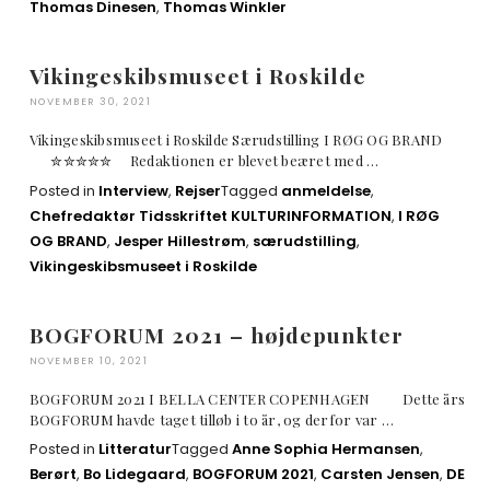
Thomas Dinesen
,
Thomas Winkler
Vikingeskibsmuseet i Roskilde
NOVEMBER 30, 2021
Vikingeskibsmuseet i Roskilde Særudstilling I RØG OG BRAND
✮✮✮✮✮ Redaktionen er blevet beæret med …
Posted in
Interview
,
Rejser
Tagged
anmeldelse
,
Chefredaktør Tidsskriftet KULTURINFORMATION
,
I RØG
OG BRAND
,
Jesper Hillestrøm
,
særudstilling
,
Vikingeskibsmuseet i Roskilde
BOGFORUM 2021 – højdepunkter
NOVEMBER 10, 2021
BOGFORUM 2021 I BELLA CENTER COPENHAGEN Dette års
BOGFORUM havde taget tilløb i to år, og derfor var …
Posted in
Litteratur
Tagged
Anne Sophia Hermansen
,
Berørt
,
Bo Lidegaard
,
BOGFORUM 2021
,
Carsten Jensen
,
DE