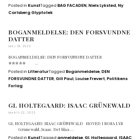
Posted in
Kunst
Tagged
BAG FACADEN
,
Niels Lyksted
,
Ny
Carlsberg Glyptotek
BOGANMELDELSE: DEN FORSVUNDNE
DATTER
MAJ 18, 2023
BOGANMELDELSE: DEN FORSVUNDNE DATTER
✮✮✮✮✮ …
Posted in
Litteratur
Tagged
Boganmeldelse
,
DEN
FORSVUNDNE DATTER
,
Gill Paul
,
Louise Frevert
,
Politikens
Forlag
GL HOLTEGAARD: ISAAC GRÜNEWALD
MARTS 22, 2023
GL HOLTEGAARD: ISAAC GRÜNEWALD HOVED I ROSA LYS
Grunewald, Isaac. Det blaa …
Posted in
Kunst
Tagged
anmeldelse
,
Gl. Holtegaard
,
ISAAC