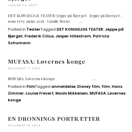
JANUAR 24, 2025
DET KONGELIGE TEATER: Jeppe på Bjerget Jeppe på Bjerget –
som revy anno 2025 Gamle Scene …
Posted in
Teater
Tagged
DET KONGELIGE TEATER: Jeppe på
Bjerget
,
Frederik Cilius
,
Jesper Hillestrøm
,
Patricia
Schumann
MUFASA: Løvernes konge
DECEMBER 17, 2024
MUFASA: Løvernes konge …
Posted in
Film
Tagged
anmeldelse
,
Disney film
,
film
,
Hans
Zimmer
,
Louise Frevert
,
Mads Mikkelsen
,
MUFASA: Løvernes
konge
EN DRONNINGS PORTRÆTTER
DECEMBER 15, 2024