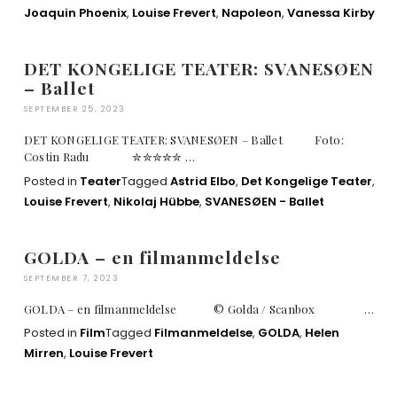
Joaquin Phoenix
,
Louise Frevert
,
Napoleon
,
Vanessa Kirby
DET KONGELIGE TEATER: SVANESØEN
– Ballet
SEPTEMBER 25, 2023
DET KONGELIGE TEATER: SVANESØEN – Ballet Foto:
Costin Radu ✮✮✮✮✮ …
Posted in
Teater
Tagged
Astrid Elbo
,
Det Kongelige Teater
,
Louise Frevert
,
Nikolaj Hübbe
,
SVANESØEN - Ballet
GOLDA – en filmanmeldelse
SEPTEMBER 7, 2023
GOLDA – en filmanmeldelse © Golda / Scanbox …
Posted in
Film
Tagged
Filmanmeldelse
,
GOLDA
,
Helen
Mirren
,
Louise Frevert