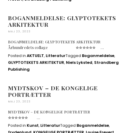
BOGANMELDELSE: GLYPTOTEKETS
ARKITEKTUR
MAJ 23, 2023
BOGANMELDELSE: GLYPTOTEKETS ARKITEKTUR
Århundredets collage ✮✮✮✮✮✮ …
Posted in
AKTUELT
,
Litteratur
Tagged
Boganmeldelse
,
GLYPTOTEKETS ARKITEKTUR
,
Niels Lyksted
,
Strandberg
Publishing
MYDTSKOV – DE KONGELIGE
PORTRÆTTER
MAJ 23, 2023
MYDTSKOV – DE KONGELIGE PORTRÆTTER
✮✮✮✮✮✮ …
Posted in
Kunst
,
Litteratur
Tagged
Boganmeldelse
,
frydenlund
,
KONGELIGE PORTRÆTTER
,
Louise Frevert
,