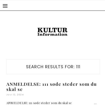
Skip
to
content
SEARCH RESULTS FOR:
111
ANMELDELSE: 111 søde steder som du
skal se
JULI 12, 2024
ANMELDELSE: 111 søde steder som du skal se …