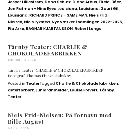
Jesper Hillestrøm
,
Dana Schutz
,
Diane Arbus
,
Firelei Báez
,
Jon Rafman - Nine Eyes
,
Louisiana
,
Louisiana: Gauri Gill
,
Louisiana: RICHARD PRINCE – SAME MAN
,
Niels Frid-
Nielsen
,
Niels Lyksted
,
Nye værker i samlingen 2022-2025
,
Pia Arke
,
RAGNAR KJARTANSSON
,
Robert Longo
Tårnby Teater: CHARLIE &
CHOKOLADEFABRIKKEN
AUGUST 26, 2025
Tårnby Teater: CHARLIE & CHOKOLADEFABRIKKEN
Fotograf: Thomas Findval Sølvskov …
Posted in
Teater
Tagged
Charlie & Chokoladefabrikken
,
deterforbørn
,
junioranmelder
,
Louise Frevert
,
Tårnby
Teater
Niels Frid-Nielsen: På fornavn med
Bille August
MAJ 21, 2025