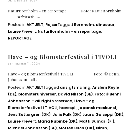
OKTOBER 23, 2024
NaturBornholm – en reportage Foto: NaturBornholm
✮✮✮✮✮ …
Posted in
AKTUELT
,
Rejser
Tagged
Bornholm
,
dinosaur
,
Louise Frevert
,
NaturBornholm - en reportage
,
REPORTAGE
Have – og Blomsterfestival i TIVOLI
SEPTEMBER 11, 2024
Have – og Blomsterfestival i TIVOLI Foto: © Benni
Johansson – all …
Posted in
AKTUELT
Tagged
ansigtsmaling
,
Anslem Reyle
(DE)
,
blomsteruniverser
,
David Nilson (SE)
,
Foto: © Benni
Johansson – all rights reserved
,
Have - og
Blomsterfestival i TIVOLI
,
havespil
,
japansk moskunst
,
Jens Settergren (DK)
,
Julie Falk (DK) Laura Guiseppi (DK)
,
Louise Frevert
,
Maria Rubinke (DK)
,
Matti Sumari (FI)
,
Michael Johansson (SE)
,
Morten Buch (DK)
,
Nimb
,