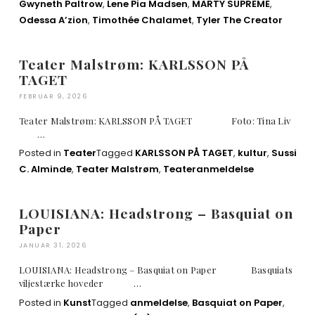
Gwyneth Paltrow
,
Lene Pia Madsen
,
MARTY SUPREME
,
Odessa A’zion
,
Timothée Chalamet
,
Tyler The Creator
Teater Malstrøm: KARLSSON PÅ
TAGET
FEBRUAR 9, 2026
Teater Malstrøm: KARLSSON PÅ TAGET Foto: Tina Liv
…
Posted in
Teater
Tagged
KARLSSON PÅ TAGET
,
kultur
,
Sussi
C. Alminde
,
Teater Malstrøm
,
Teateranmeldelse
LOUISIANA: Headstrong – Basquiat on
Paper
JANUAR 31, 2026
LOUISIANA: Headstrong – Basquiat on Paper Basquiats
viljestærke hoveder …
Posted in
Kunst
Tagged
anmeldelse
,
Basquiat on Paper
,