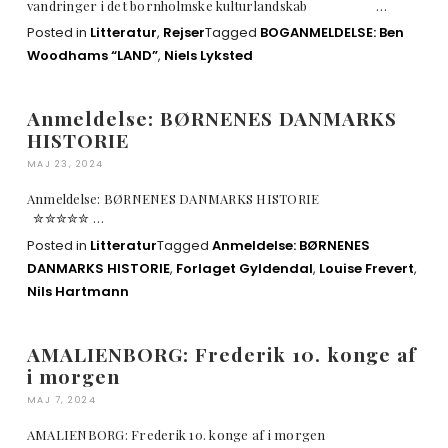
vandringer i det bornholmske kulturlandskab …
Posted in
Litteratur
,
Rejser
Tagged
BOGANMELDELSE: Ben
Woodhams “LAND”
,
Niels Lyksted
Anmeldelse: BØRNENES DANMARKS
HISTORIE
MAJ 23, 2024
Anmeldelse: BØRNENES DANMARKS HISTORIE
✮✮✮✮✮ …
Posted in
Litteratur
Tagged
Anmeldelse: BØRNENES
DANMARKS HISTORIE
,
Forlaget Gyldendal
,
Louise Frevert
,
Nils Hartmann
AMALIENBORG: Frederik 10. konge af
i morgen
MAJ 7, 2024
AMALIENBORG: Frederik 10. konge af i morgen