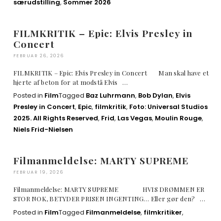
særudstilling
,
Sommer 2026
FILMKRITIK – Epic: Elvis Presley in
Concert
FEBRUAR 26, 2026
FILMKRITIK – Epic: Elvis Presley in Concert Man skal have et
hjerte af beton for at modstå Elvis …
Posted in
Film
Tagged
Baz Luhrmann
,
Bob Dylan
,
Elvis
Presley in Concert
,
Epic
,
filmkritik
,
Foto: Universal Studios
2025. All Rights Reserved
,
Frid
,
Las Vegas
,
Moulin Rouge
,
Niels Frid-Nielsen
Filmanmeldelse: MARTY SUPREME
FEBRUAR 19, 2026
Filmanmeldelse: MARTY SUPREME HVIS DRØMMEN ER
STOR NOK, BETYDER PRISEN INGENTING… Eller gør den? …
Posted in
Film
Tagged
Filmanmeldelse
,
filmkritiker
,