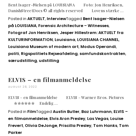
Bent Isager-Nielsen på LOUISIANA Foto: Jon Henriksen,
DanishStreetDocs © all rights reserved Lovens stærke …
Posted in
AKTUELT
,
Interview
Tagged
Bent Isager-Nielsen
på LOUISIANA
,
Forensic Architecture – Witnesses
,
Fotograf Jon Henriksen
,
Jesper Hillestrøm: AKTUELT fra
KULTURINFORMATION
,
Louisiana
,
LOUISIANA CHANNEL
,
Louisiana Museum of modern art
,
Modus Operandi
,
politi
,
Rigspolitiets Rejseafdeling
,
samfundskontrakten
,
særudstilling
,
udstilling
ELVIS – en filmanmeldelse
AUGUST 28, 2022
ELVIS – en filmanmeldelse ELVIS – Warner Bros. Pictures
✮✮✮✮✮✮ Endelig …
Posted in
Film
Tagged
Austin Butler
,
Baz Luhrmann
,
ELVIS –
en filmanmeldelse
,
Elvis Aron Presley
,
Las Vegas
,
Louise
Frevert
,
Olivia DeJonge
,
Priscilla Presley
,
Tom Hanks
,
Tom
Parker