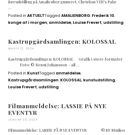
Særudstilling på Amalienborgmuseet, Christian VIII’s Palæ
…
Posted in
AKTUELT
Tagged
AMALIENBORG: Frederik 10.
konge af i morgen
,
anmldelse
,
Louise Frevert
,
udstilling
Kastrupgårdsamlingen: KOLOSSAL
MARTS 12, 2024
Kastrupgårdsamlingen: KOLOSSAL Grafik i store formater
Foto: © Benni Johansson – all …
Posted in
Kunst
Tagged
anmeldelse
,
Kastrupgårdsamlingen. KOLOSSAL
,
kunstudstilling
,
Louise Frevert
,
udstilling
Filmanmeldelse: LASSIE PÅ NYE
EVENTYR
JANUAR 25, 2024
Filmanmeldelse: LASSIE PÅ NYE EVENTYR © SF Studios