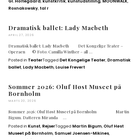
Gl. Holtegaard
,
kunstkritik
,
kunstudstilling
,
MOONWALK
,
Roxnakowsky
,
tal r
Dramatisk ballet: Lady Macbeth
APRIL 27, 2026
Dramatisk ballet: Lady Macbeth Det Kongelige Teater –
Operaen © Foto: Camilla Winther – all …
Posted in
Teater
Tagged
Det Kongelige Teater
,
Dramatisk
ballet
,
Lady Macbeth
,
Louise Frevert
Sommer 2026: Oluf Høst Museet på
Bornholm
MARTS 20, 2026
Sommer 2026: Oluf Høst Museet på Bornholm Martin
Bigum. Datteren Miranda …
Posted in
Kunst
,
Rejser
Tagged
Martin Bigum
,
Oluf Høst
Museet på Bornholm
,
Samuel Joensen-Mikines
,