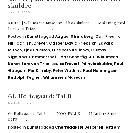
skuldre
JUNI 9, 2026
KUNST | Willumsens Museum: På hvis skuldre Genåbning med
Lars von Trier …
Posted in
Kunst
Tagged
August Strindberg
,
Carl Fredrik
Hill
,
Carl Th. Dreyer
,
Casper David Friedrich
,
Edvard
Munch
,
Ejnar Nielsen
,
Elisabeth Kalinsky
,
Gustav
Vigeland
,
Hammershøi
,
Hans Scherfig
,
J. F. Willumsen
,
Kunst
,
Lars von Trier
,
Louise Frevert
,
På hvis skuldre
,
Paul
Gauguin
,
Per Kirkeby
,
Peter Watkins
,
Poul Henningsen
,
Rudolph Tegner
,
Willumsens Museum
Gl. Holtegaard: Tal R
MAJ 30, 2026
Gl. Holtegaard: Tal R MOONWALK © Anders Sune
Berg …
Posted in
Kunst
Tagged
Chefredaktør Jesper Hillestrøm
,