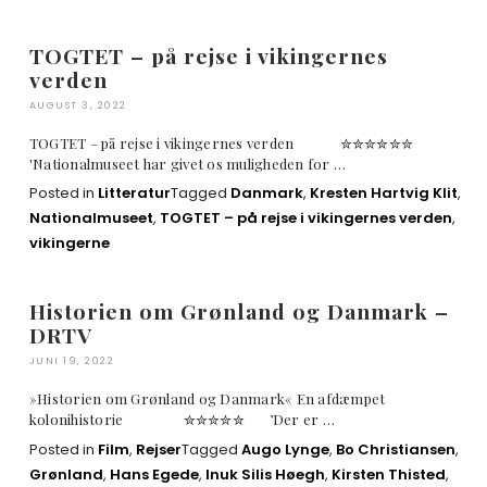
TOGTET – på rejse i vikingernes
verden
AUGUST 3, 2022
TOGTET – på rejse i vikingernes verden ✮✮✮✮✮✮
'Nationalmuseet har givet os muligheden for …
Posted in
Litteratur
Tagged
Danmark
,
Kresten Hartvig Klit
,
Nationalmuseet
,
TOGTET – på rejse i vikingernes verden
,
vikingerne
Historien om Grønland og Danmark –
DRTV
JUNI 19, 2022
»Historien om Grønland og Danmark« En afdæmpet
kolonihistorie ✮✮✮✮✮ ’Der er …
Posted in
Film
,
Rejser
Tagged
Augo Lynge
,
Bo Christiansen
,
Grønland
,
Hans Egede
,
Inuk Silis Høegh
,
Kirsten Thisted
,