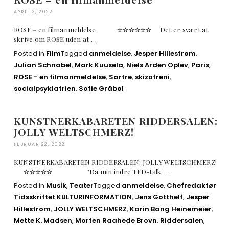
APRIL 3, 2022
ROSE – en filmanmeldelse ✮✮✮✮✮✮ Det er svært at
skrive om ROSE uden at …
Posted in
Film
Tagged
anmeldelse
,
Jesper Hillestrøm
,
Julian Schnabel
,
Mark Kuusela
,
Niels Arden Oplev
,
Paris
,
ROSE - en filmanmeldelse
,
Sartre
,
skizofreni
,
socialpsykiatrien
,
Sofie Gråbøl
KUNSTNERKABARETEN RIDDERSALEN:
JOLLY WELTSCHMERZ!
FEBRUAR 22, 2022
KUNSTNERKABARETEN RIDDERSALEN: JOLLY WELTSCHMERZ!
✮✮✮✮✮ "Da min indre TED-talk …
Posted in
Musik
,
Teater
Tagged
anmeldelse
,
Chefredaktør
Tidsskriftet KULTURINFORMATION
,
Jens Gotthelf
,
Jesper
Hillestrøm
,
JOLLY WELTSCHMERZ
,
Karin Bang Heinemeier
,
Mette K. Madsen
,
Morten Raahede Brovn
,
Riddersalen
,