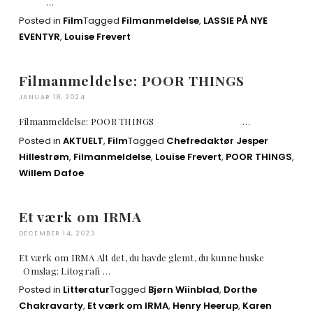
…
Posted in
Film
Tagged
Filmanmeldelse
,
LASSIE PÅ NYE
EVENTYR
,
Louise Frevert
Filmanmeldelse: POOR THINGS
JANUAR 18, 2024
Filmanmeldelse: POOR THINGS …
Posted in
AKTUELT
,
Film
Tagged
Chefredaktør Jesper
Hillestrøm
,
Filmanmeldelse
,
Louise Frevert
,
POOR THINGS
,
Willem Dafoe
Et værk om IRMA
DECEMBER 14, 2023
Et værk om IRMA Alt det, du havde glemt, du kunne huske
Omslag: Litografi …
Posted in
Litteratur
Tagged
Bjørn Wiinblad
,
Dorthe
Chakravarty
,
Et værk om IRMA
,
Henry Heerup
,
Karen