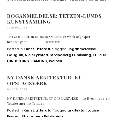
BOGANMELDELSE: TETZEN-LUNDS
KUNSTSAMLING
JUNI 10, 2023
TETZEN-LUNDS KUNSTSAMLING et værk af Jesper
Svenningsen ✮✮✮✮✮ …
Posted in
Kunst
,
Litteratur
Tagged
Boganmeldelse
,
Gauguin
,
Niels Lyksted
,
Strandberg Publishing
,
TETZEN-
LUNDS KUNSTSAMLING
,
Weibell
NY DANSK ARKITEKTUR: ET
OPSLAGSVÆRK
MAJ 29, 2023
NY DANSK ARKITEKTUR: ET OPSLAGSVÆRK 10 Bygninger, 10
Tegnestuer, 10 Temaer …
Posted in
Kunst
,
Litteratur
Tagged
arkitektur
,
Louise
Frevert
,
Strandberg Publishing