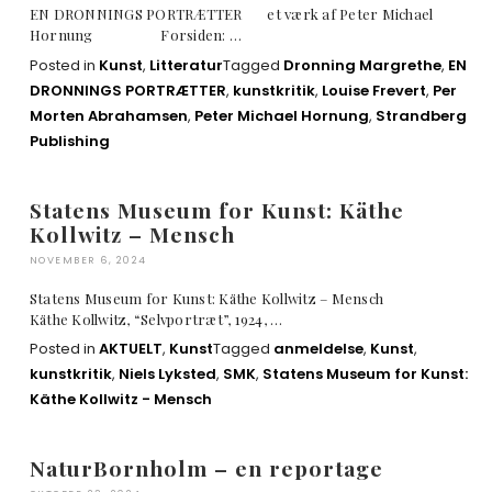
EN DRONNINGS PORTRÆTTER et værk af Peter Michael
Hornung Forsiden: …
Posted in
Kunst
,
Litteratur
Tagged
Dronning Margrethe
,
EN
DRONNINGS PORTRÆTTER
,
kunstkritik
,
Louise Frevert
,
Per
Morten Abrahamsen
,
Peter Michael Hornung
,
Strandberg
Publishing
Statens Museum for Kunst: Käthe
Kollwitz – Mensch
NOVEMBER 6, 2024
Statens Museum for Kunst: Käthe Kollwitz – Mensch
Käthe Kollwitz, “Selvportræt”, 1924, …
Posted in
AKTUELT
,
Kunst
Tagged
anmeldelse
,
Kunst
,
kunstkritik
,
Niels Lyksted
,
SMK
,
Statens Museum for Kunst:
Käthe Kollwitz - Mensch
NaturBornholm – en reportage