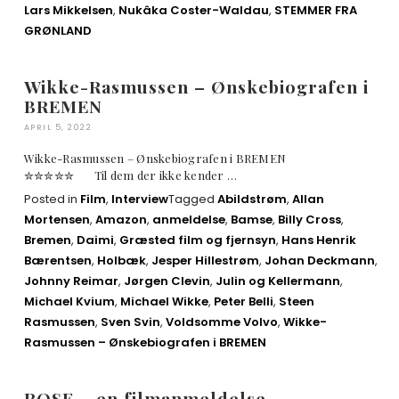
Lars Mikkelsen
,
Nukâka Coster-Waldau
,
STEMMER FRA
GRØNLAND
Wikke-Rasmussen – Ønskebiografen i
BREMEN
APRIL 5, 2022
Wikke-Rasmussen – Ønskebiografen i BREMEN
✮✮✮✮✮ Til dem der ikke kender …
Posted in
Film
,
Interview
Tagged
Abildstrøm
,
Allan
Mortensen
,
Amazon
,
anmeldelse
,
Bamse
,
Billy Cross
,
Bremen
,
Daimi
,
Græsted film og fjernsyn
,
Hans Henrik
Bærentsen
,
Holbæk
,
Jesper Hillestrøm
,
Johan Deckmann
,
Johnny Reimar
,
Jørgen Clevin
,
Julin og Kellermann
,
Michael Kvium
,
Michael Wikke
,
Peter Belli
,
Steen
Rasmussen
,
Sven Svin
,
Voldsomme Volvo
,
Wikke-
Rasmussen – Ønskebiografen i BREMEN
ROSE – en filmanmeldelse