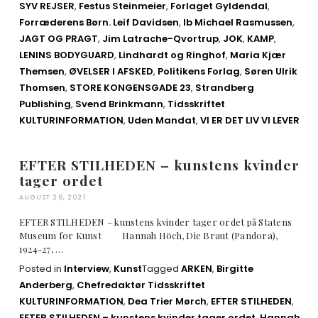
SYV REJSER
,
Festus Steinmeier
,
Forlaget Gyldendal
,
Forræderens Børn. Leif Davidsen
,
Ib Michael Rasmussen
,
JAGT OG PRAGT
,
Jim Latrache-Qvortrup
,
JOK
,
KAMP
,
LENINS BODYGUARD
,
Lindhardt og Ringhof
,
Maria Kjær
Themsen
,
ØVELSER I AFSKED
,
Politikens Forlag
,
Søren Ulrik
Thomsen
,
STORE KONGENSGADE 23
,
Strandberg
Publishing
,
Svend Brinkmann
,
Tidsskriftet
KULTURINFORMATION
,
Uden Mandat
,
VI ER DET LIV VI LEVER
EFTER STILHEDEN – kunstens kvinder
tager ordet
AUGUST 26, 2021
EFTER STILHEDEN – kunstens kvinder tager ordet på Statens
Museum for Kunst Hannah Höch, Die Braut (Pandora),
1924-27, …
Posted in
Interview
,
Kunst
Tagged
ARKEN
,
Birgitte
Anderberg
,
Chefredaktør Tidsskriftet
KULTURINFORMATION
,
Dea Trier Mørch
,
EFTER STILHEDEN
,
EFTER STILHEDEN – kunstens kvinder tager ordet
,
Hannah