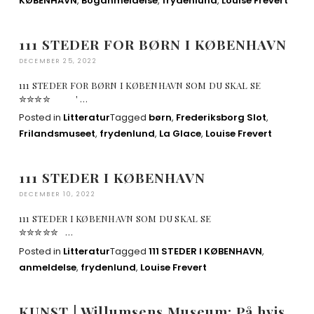
KØBENHAVN
,
Boganmeldelse
,
frydenlund
,
Louise Frevert
111 STEDER FOR BØRN I KØBENHAVN
DECEMBER 25, 2022
111 STEDER FOR BØRN I KØBENHAVN SOM DU SKAL SE
✮✮✮✮ ' …
Posted in
Litteratur
Tagged
børn
,
Frederiksborg Slot
,
Frilandsmuseet
,
frydenlund
,
La Glace
,
Louise Frevert
111 STEDER I KØBENHAVN
DECEMBER 10, 2022
111 STEDER I KØBENHAVN SOM DU SKAL SE
✮✮✮✮✮ …
Posted in
Litteratur
Tagged
111 STEDER I KØBENHAVN
,
anmeldelse
,
frydenlund
,
Louise Frevert
KUNST | Willumsens Museum: På hvis