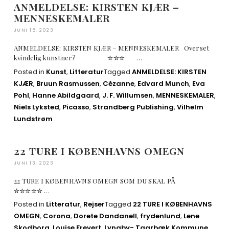
ANMELDELSE: KIRSTEN KJÆR –
MENNESKEMALER
JUNI 15, 2023
ANMELDELSE: KIRSTEN KJÆR – MENNESKEMALER Overset
kvindelig kunstner? ✮✮✮ …
Posted in
Kunst
,
Litteratur
Tagged
ANMELDELSE: KIRSTEN
KJÆR
,
Bruun Rasmussen
,
Cézanne
,
Edvard Munch
,
Eva
Pohl
,
Hanne Abildgaard
,
J. F. Willumsen
,
MENNESKEMALER
,
Niels Lyksted
,
Picasso
,
Strandberg Publishing
,
Vilhelm
Lundstrøm
22 TURE I KØBENHAVNS OMEGN
JUNI 13, 2023
22 TURE I KØBENHAVNS OMEGN SOM DU SKAL PÅ
✮✮✮✮✮ …
Posted in
Litteratur
,
Rejser
Tagged
22 TURE I KØBENHAVNS
OMEGN
,
Corona
,
Dorete Dandanell
,
frydenlund
,
Lene
Skodborg
,
Louise Frevert
,
Lyngby- Taarbæk Kommune