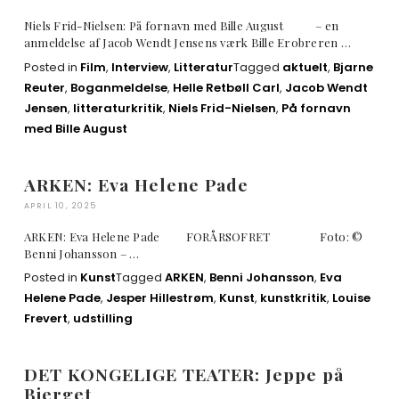
Niels Frid-Nielsen: På fornavn med Bille August – en
anmeldelse af Jacob Wendt Jensens værk Bille Erobreren …
Posted in
Film
,
Interview
,
Litteratur
Tagged
aktuelt
,
Bjarne
Reuter
,
Boganmeldelse
,
Helle Retbøll Carl
,
Jacob Wendt
Jensen
,
litteraturkritik
,
Niels Frid-Nielsen
,
På fornavn
med Bille August
ARKEN: Eva Helene Pade
APRIL 10, 2025
ARKEN: Eva Helene Pade FORÅRSOFRET Foto: ©
Benni Johansson – …
Posted in
Kunst
Tagged
ARKEN
,
Benni Johansson
,
Eva
Helene Pade
,
Jesper Hillestrøm
,
Kunst
,
kunstkritik
,
Louise
Frevert
,
udstilling
DET KONGELIGE TEATER: Jeppe på
Bjerget