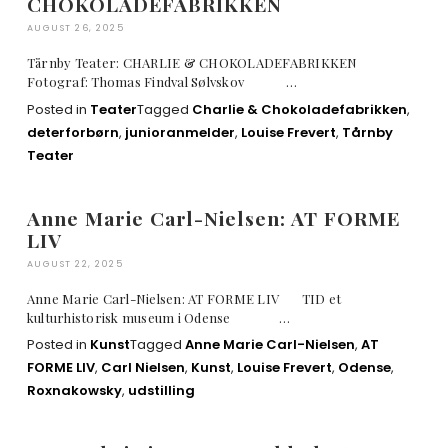
CHOKOLADEFABRIKKEN
AUGUST 26, 2025
Tårnby Teater: CHARLIE & CHOKOLADEFABRIKKEN
Fotograf: Thomas Findval Sølvskov …
Posted in
Teater
Tagged
Charlie & Chokoladefabrikken
,
deterforbørn
,
junioranmelder
,
Louise Frevert
,
Tårnby
Teater
Anne Marie Carl-Nielsen: AT FORME
LIV
AUGUST 22, 2025
Anne Marie Carl-Nielsen: AT FORME LIV TID et
kulturhistorisk museum i Odense …
Posted in
Kunst
Tagged
Anne Marie Carl-Nielsen
,
AT
FORME LIV
,
Carl Nielsen
,
Kunst
,
Louise Frevert
,
Odense
,
Roxnakowsky
,
udstilling