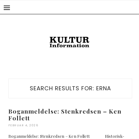
Skip
to
content
SEARCH RESULTS FOR:
ERNA
Boganmeldelse: Stenkredsen – Ken
Follett
FEBRUAR 4, 2026
Boganmeldelse: Stenkredsen – Ken Follett Historisk-