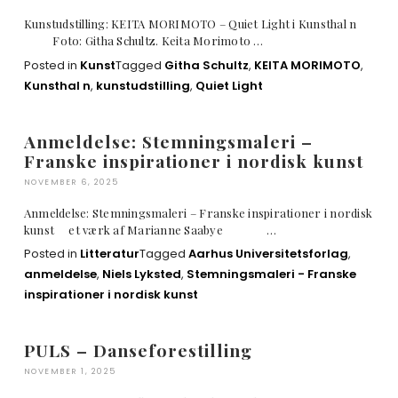
Kunstudstilling: KEITA MORIMOTO – Quiet Light i Kunsthal n
Foto: Githa Schultz. Keita Morimoto …
Posted in
Kunst
Tagged
Githa Schultz
,
KEITA MORIMOTO
,
Kunsthal n
,
kunstudstilling
,
Quiet Light
Anmeldelse: Stemningsmaleri –
Franske inspirationer i nordisk kunst
NOVEMBER 6, 2025
Anmeldelse: Stemningsmaleri – Franske inspirationer i nordisk
kunst et værk af Marianne Saabye …
Posted in
Litteratur
Tagged
Aarhus Universitetsforlag
,
anmeldelse
,
Niels Lyksted
,
Stemningsmaleri - Franske
inspirationer i nordisk kunst
PULS – Danseforestilling
NOVEMBER 1, 2025