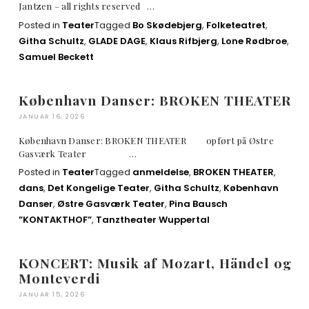
Jantzen – all rights reserved …
Posted in
Teater
Tagged
Bo Skødebjerg
,
Folketeatret
,
Githa Schultz
,
GLADE DAGE
,
Klaus Rifbjerg
,
Lone Rødbroe
,
Samuel Beckett
København Danser: BROKEN THEATER
JANUAR 16, 2026
København Danser: BROKEN THEATER opført på Østre
Gasværk Teater …
Posted in
Teater
Tagged
anmeldelse
,
BROKEN THEATER
,
dans
,
Det Kongelige Teater
,
Githa Schultz
,
København
Danser
,
Østre Gasværk Teater
,
Pina Bausch
”KONTAKTHOF”
,
Tanztheater Wuppertal
KONCERT: Musik af Mozart, Händel og
Monteverdi
JANUAR 15, 2026