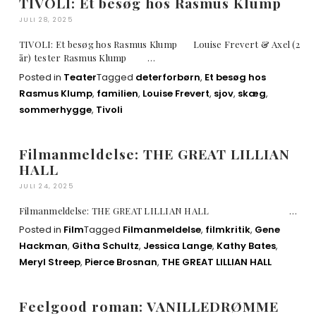
TIVOLI: Et besøg hos Rasmus Klump
JULI 28, 2025
TIVOLI: Et besøg hos Rasmus Klump Louise Frevert & Axel (2
år) tester Rasmus Klump …
Posted in
Teater
Tagged
deterforbørn
,
Et besøg hos
Rasmus Klump
,
familien
,
Louise Frevert
,
sjov
,
skæg
,
sommerhygge
,
Tivoli
Filmanmeldelse: THE GREAT LILLIAN
HALL
JULI 24, 2025
Filmanmeldelse: THE GREAT LILLIAN HALL …
Posted in
Film
Tagged
Filmanmeldelse
,
filmkritik
,
Gene
Hackman
,
Githa Schultz
,
Jessica Lange
,
Kathy Bates
,
Meryl Streep
,
Pierce Brosnan
,
THE GREAT LILLIAN HALL
Feelgood roman: VANILLEDRØMME