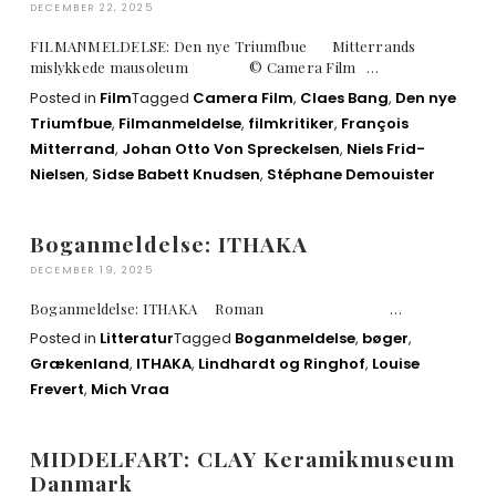
DECEMBER 22, 2025
FILMANMELDELSE: Den nye Triumfbue Mitterrands
mislykkede mausoleum © Camera Film …
Posted in
Film
Tagged
Camera Film
,
Claes Bang
,
Den nye
Triumfbue
,
Filmanmeldelse
,
filmkritiker
,
François
Mitterrand
,
Johan Otto Von Spreckelsen
,
Niels Frid-
Nielsen
,
Sidse Babett Knudsen
,
Stéphane Demouister
Boganmeldelse: ITHAKA
DECEMBER 19, 2025
Boganmeldelse: ITHAKA Roman …
Posted in
Litteratur
Tagged
Boganmeldelse
,
bøger
,
Grækenland
,
ITHAKA
,
Lindhardt og Ringhof
,
Louise
Frevert
,
Mich Vraa
MIDDELFART: CLAY Keramikmuseum
Danmark