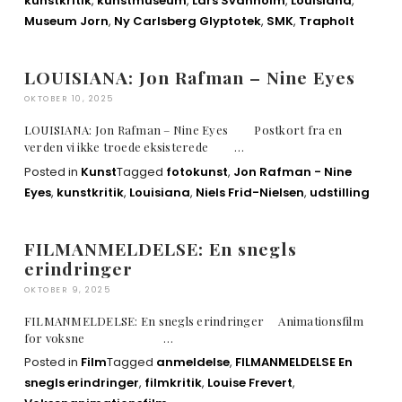
kunstkritik
,
kunstmuseum
,
Lars Svanholm
,
Louisiana
,
Museum Jorn
,
Ny Carlsberg Glyptotek
,
SMK
,
Trapholt
LOUISIANA: Jon Rafman – Nine Eyes
OKTOBER 10, 2025
LOUISIANA: Jon Rafman – Nine Eyes Postkort fra en
verden vi ikke troede eksisterede …
Posted in
Kunst
Tagged
fotokunst
,
Jon Rafman - Nine
Eyes
,
kunstkritik
,
Louisiana
,
Niels Frid-Nielsen
,
udstilling
FILMANMELDELSE: En snegls
erindringer
OKTOBER 9, 2025
FILMANMELDELSE: En snegls erindringer Animationsfilm
for voksne …
Posted in
Film
Tagged
anmeldelse
,
FILMANMELDELSE En
snegls erindringer
,
filmkritik
,
Louise Frevert
,