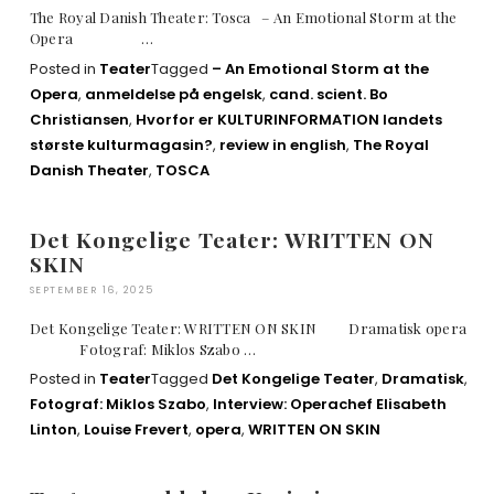
The Royal Danish Theater: Tosca – An Emotional Storm at the
Opera …
Posted in
Teater
Tagged
– An Emotional Storm at the
Opera
,
anmeldelse på engelsk
,
cand. scient. Bo
Christiansen
,
Hvorfor er KULTURINFORMATION landets
største kulturmagasin?
,
review in english
,
The Royal
Danish Theater
,
TOSCA
Det Kongelige Teater: WRITTEN ON
SKIN
SEPTEMBER 16, 2025
Det Kongelige Teater: WRITTEN ON SKIN Dramatisk opera
Fotograf: Miklos Szabo …
Posted in
Teater
Tagged
Det Kongelige Teater
,
Dramatisk
,
Fotograf: Miklos Szabo
,
Interview: Operachef Elisabeth
Linton
,
Louise Frevert
,
opera
,
WRITTEN ON SKIN