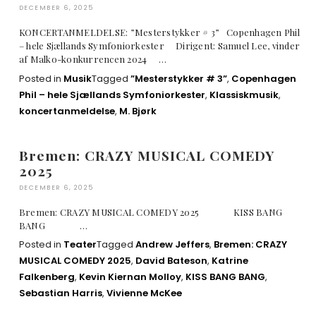
DECEMBER 6, 2025
KONCERTANMELDELSE: ”Mesterstykker # 3” Copenhagen Phil
– hele Sjællands Symfoniorkester Dirigent: Samuel Lee, vinder
af Malko-konkurrencen 2024 …
Posted in
Musik
Tagged
”Mesterstykker # 3”
,
Copenhagen
Phil – hele Sjællands Symfoniorkester
,
Klassiskmusik
,
koncertanmeldelse
,
M. Bjørk
Bremen: CRAZY MUSICAL COMEDY
2025
DECEMBER 6, 2025
Bremen: CRAZY MUSICAL COMEDY 2025 KISS BANG
BANG …
Posted in
Teater
Tagged
Andrew Jeffers
,
Bremen: CRAZY
MUSICAL COMEDY 2025
,
David Bateson
,
Katrine
Falkenberg
,
Kevin Kiernan Molloy
,
KISS BANG BANG
,
Sebastian Harris
,
Vivienne McKee