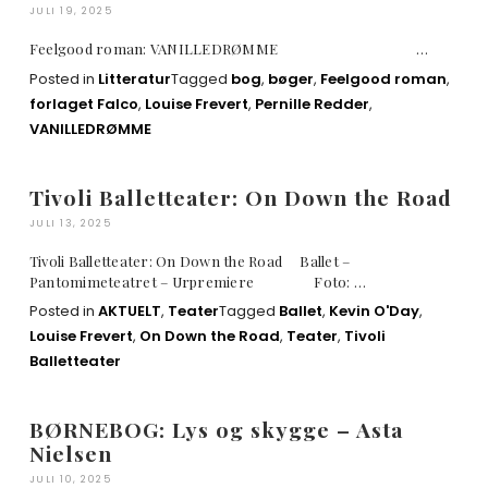
JULI 19, 2025
Feelgood roman: VANILLEDRØMME …
Posted in
Litteratur
Tagged
bog
,
bøger
,
Feelgood roman
,
forlaget Falco
,
Louise Frevert
,
Pernille Redder
,
VANILLEDRØMME
Tivoli Balletteater: On Down the Road
JULI 13, 2025
Tivoli Balletteater: On Down the Road Ballet –
Pantomimeteatret – Urpremiere Foto: …
Posted in
AKTUELT
,
Teater
Tagged
Ballet
,
Kevin O'Day
,
Louise Frevert
,
On Down the Road
,
Teater
,
Tivoli
Balletteater
BØRNEBOG: Lys og skygge – Asta
Nielsen
JULI 10, 2025