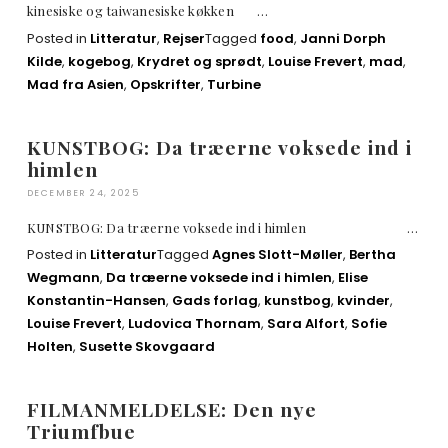
kinesiske og taiwanesiske køkken …
Posted in
Litteratur
,
Rejser
Tagged
food
,
Janni Dorph
Kilde
,
kogebog
,
Krydret og sprødt
,
Louise Frevert
,
mad
,
Mad fra Asien
,
Opskrifter
,
Turbine
KUNSTBOG: Da træerne voksede ind i
himlen
DECEMBER 24, 2025
KUNSTBOG: Da træerne voksede ind i himlen …
Posted in
Litteratur
Tagged
Agnes Slott-Møller
,
Bertha
Wegmann
,
Da træerne voksede ind i himlen
,
Elise
Konstantin-Hansen
,
Gads forlag
,
kunstbog
,
kvinder
,
Louise Frevert
,
Ludovica Thornam
,
Sara Alfort
,
Sofie
Holten
,
Susette Skovgaard
FILMANMELDELSE: Den nye
Triumfbue