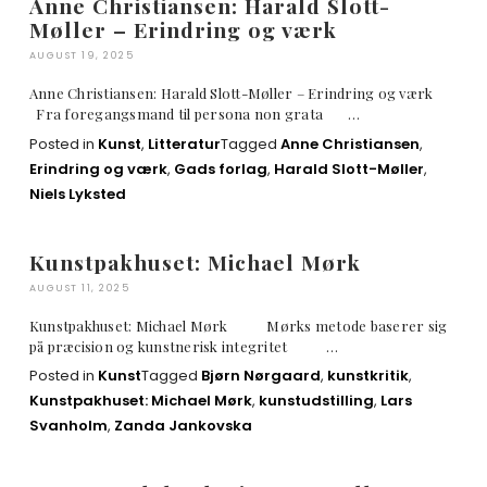
Anne Christiansen: Harald Slott-
Møller – Erindring og værk
AUGUST 19, 2025
Anne Christiansen: Harald Slott-Møller – Erindring og værk
Fra foregangsmand til persona non grata …
Posted in
Kunst
,
Litteratur
Tagged
Anne Christiansen
,
Erindring og værk
,
Gads forlag
,
Harald Slott-Møller
,
Niels Lyksted
Kunstpakhuset: Michael Mørk
AUGUST 11, 2025
Kunstpakhuset: Michael Mørk Mørks metode baserer sig
på præcision og kunstnerisk integritet …
Posted in
Kunst
Tagged
Bjørn Nørgaard
,
kunstkritik
,
Kunstpakhuset: Michael Mørk
,
kunstudstilling
,
Lars
Svanholm
,
Zanda Jankovska