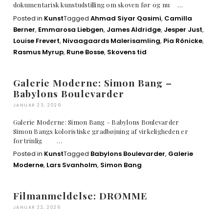
dokumentarisk kunstudstilling om skoven før og nu …
Posted in
Kunst
Tagged
Ahmad Siyar Qasimi
,
Camilla
Berner
,
Emmarosa Liebgen
,
James Aldridge
,
Jesper Just
,
Louise Frevert
,
Nivaagaards Malerisamling
,
Pia Rönicke
,
Rasmus Myrup
,
Rune Bosse
,
Skovens tid
Galerie Moderne: Simon Bang –
Babylons Boulevarder
JANUAR 23, 2026
Galerie Moderne: Simon Bang – Babylons Boulevarder
Simon Bangs koloristiske gradbøjning af virkeligheden er
fortrinlig …
Posted in
Kunst
Tagged
Babylons Boulevarder
,
Galerie
Moderne
,
Lars Svanholm
,
Simon Bang
Filmanmeldelse: DRØMME
JANUAR 22, 2026