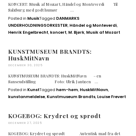
KONCERT: Musik af Mozart, Händel og Monteverdi Til
Salzburg med godt humør …
Posted in
Musik
Tagged
DANMARKS
UNDERHOLDNINGSORKESTER
,
Händel og Monteverdi
,
Henrik Engelbrecht
,
koncert
,
M. Bjørk
,
Musik af Mozart
KUNSTMUSEUM BRANDTS:
HuskMitNavn
DECEMBER 30, 2025
KUNSTMUSEUM BRANDTS: HuskMitNavn – en
Sanseudstilling Foto: Ulrik Jantzen …
Posted in
Kunst
Tagged
høm-høm
,
HuskMitNavn
,
kunstanmeldelse
,
Kunstmuseum Brandts
,
Louise Frevert
KOGEBOG: Krydret og sprødt
DECEMBER 27, 2025
KOGEBOG: Krydret og sprødt Autentisk mad fra det