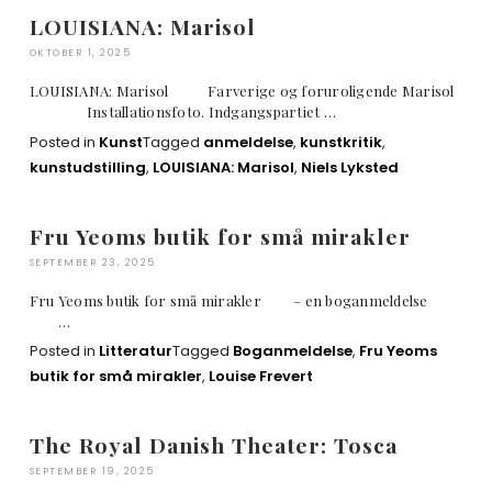
LOUISIANA: Marisol
OKTOBER 1, 2025
LOUISIANA: Marisol Farverige og foruroligende Marisol
Installationsfoto. Indgangspartiet …
Posted in
Kunst
Tagged
anmeldelse
,
kunstkritik
,
kunstudstilling
,
LOUISIANA: Marisol
,
Niels Lyksted
Fru Yeoms butik for små mirakler
SEPTEMBER 23, 2025
Fru Yeoms butik for små mirakler – en boganmeldelse
…
Posted in
Litteratur
Tagged
Boganmeldelse
,
Fru Yeoms
butik for små mirakler
,
Louise Frevert
The Royal Danish Theater: Tosca
SEPTEMBER 19, 2025