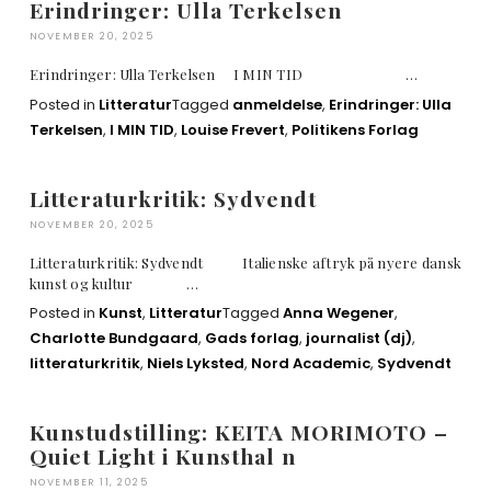
Erindringer: Ulla Terkelsen
NOVEMBER 20, 2025
Erindringer: Ulla Terkelsen I MIN TID …
Posted in
Litteratur
Tagged
anmeldelse
,
Erindringer: Ulla
Terkelsen
,
I MIN TID
,
Louise Frevert
,
Politikens Forlag
Litteraturkritik: Sydvendt
NOVEMBER 20, 2025
Litteraturkritik: Sydvendt Italienske aftryk på nyere dansk
kunst og kultur …
Posted in
Kunst
,
Litteratur
Tagged
Anna Wegener
,
Charlotte Bundgaard
,
Gads forlag
,
journalist (dj)
,
litteraturkritik
,
Niels Lyksted
,
Nord Academic
,
Sydvendt
Kunstudstilling: KEITA MORIMOTO –
Quiet Light i Kunsthal n
NOVEMBER 11, 2025