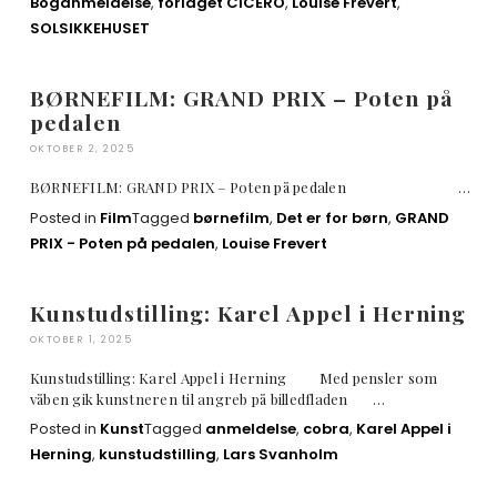
Boganmeldelse
,
forlaget CICERO
,
Louise Frevert
,
SOLSIKKEHUSET
BØRNEFILM: GRAND PRIX – Poten på
pedalen
OKTOBER 2, 2025
BØRNEFILM: GRAND PRIX – Poten på pedalen …
Posted in
Film
Tagged
børnefilm
,
Det er for børn
,
GRAND
PRIX - Poten på pedalen
,
Louise Frevert
Kunstudstilling: Karel Appel i Herning
OKTOBER 1, 2025
Kunstudstilling: Karel Appel i Herning Med pensler som
våben gik kunstneren til angreb på billedfladen …
Posted in
Kunst
Tagged
anmeldelse
,
cobra
,
Karel Appel i
Herning
,
kunstudstilling
,
Lars Svanholm