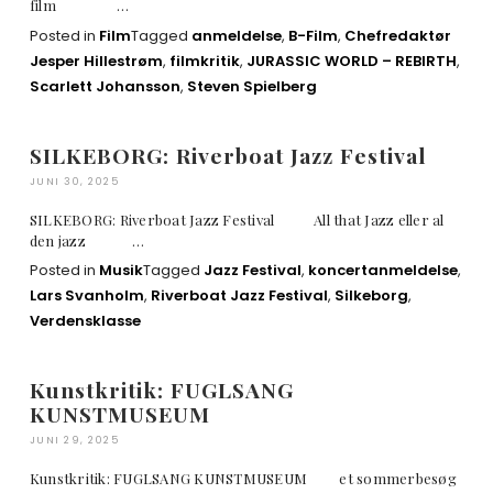
film …
Posted in
Film
Tagged
anmeldelse
,
B-Film
,
Chefredaktør
Jesper Hillestrøm
,
filmkritik
,
JURASSIC WORLD – REBIRTH
,
Scarlett Johansson
,
Steven Spielberg
SILKEBORG: Riverboat Jazz Festival
JUNI 30, 2025
SILKEBORG: Riverboat Jazz Festival All that Jazz eller al
den jazz …
Posted in
Musik
Tagged
Jazz Festival
,
koncertanmeldelse
,
Lars Svanholm
,
Riverboat Jazz Festival
,
Silkeborg
,
Verdensklasse
Kunstkritik: FUGLSANG
KUNSTMUSEUM
JUNI 29, 2025
Kunstkritik: FUGLSANG KUNSTMUSEUM et sommerbesøg