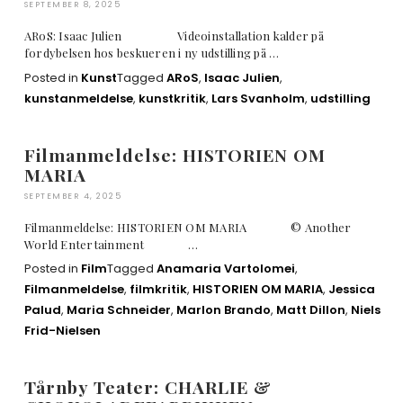
SEPTEMBER 8, 2025
ARoS: Isaac Julien Videoinstallation kalder på
fordybelsen hos beskueren i ny udstilling på …
Posted in
Kunst
Tagged
ARoS
,
Isaac Julien
,
kunstanmeldelse
,
kunstkritik
,
Lars Svanholm
,
udstilling
Filmanmeldelse: HISTORIEN OM
MARIA
SEPTEMBER 4, 2025
Filmanmeldelse: HISTORIEN OM MARIA © Another
World Entertainment …
Posted in
Film
Tagged
Anamaria Vartolomei
,
Filmanmeldelse
,
filmkritik
,
HISTORIEN OM MARIA
,
Jessica
Palud
,
Maria Schneider
,
Marlon Brando
,
Matt Dillon
,
Niels
Frid-Nielsen
Tårnby Teater: CHARLIE &