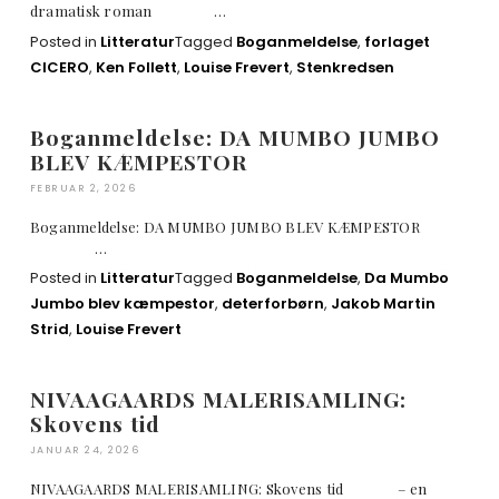
dramatisk roman …
Posted in
Litteratur
Tagged
Boganmeldelse
,
forlaget
CICERO
,
Ken Follett
,
Louise Frevert
,
Stenkredsen
Boganmeldelse: DA MUMBO JUMBO
BLEV KÆMPESTOR
FEBRUAR 2, 2026
Boganmeldelse: DA MUMBO JUMBO BLEV KÆMPESTOR
…
Posted in
Litteratur
Tagged
Boganmeldelse
,
Da Mumbo
Jumbo blev kæmpestor
,
deterforbørn
,
Jakob Martin
Strid
,
Louise Frevert
NIVAAGAARDS MALERISAMLING:
Skovens tid
JANUAR 24, 2026
NIVAAGAARDS MALERISAMLING: Skovens tid – en