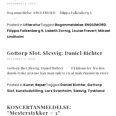
DECEMBER 14, 2025
Boganmeldelse: ENGLEMORD Filippa Falkenberg 5
…
Posted in
Litteratur
Tagged
Boganmeldelse: ENGLEMORD
,
Filippa Falkenberg 5
,
Lisbeth Zornig
,
Louise Frevert
,
Mikael
Lindholm
Gottorp Slot, Slesvig: Daniel Richter
DECEMBER 12, 2025
Gottorp Slot, Slesvig: Daniel Richter Få kilometer fra den
dansk-tyske grænse kan man opleve en af malerkunstens store
…
Posted in
Kunst
,
Rejser
Tagged
Daniel Richter
,
Gottorp
Slot
,
kunstudstilling
,
Lars Svanholm
,
Slesvig
,
Tyskland
KONCERTANMELDELSE:
”Mesterstykker # 3”