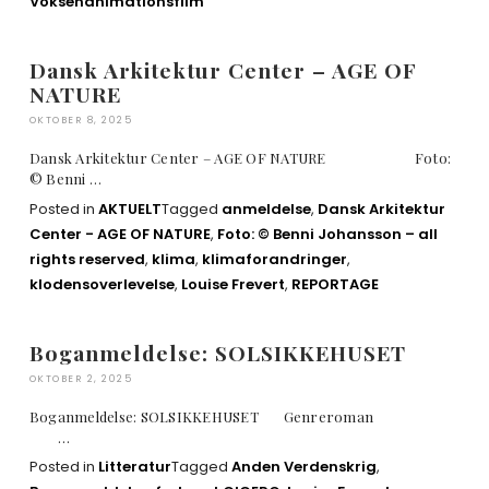
Voksenanimationsfilm
Dansk Arkitektur Center – AGE OF
NATURE
OKTOBER 8, 2025
Dansk Arkitektur Center – AGE OF NATURE Foto:
© Benni …
Posted in
AKTUELT
Tagged
anmeldelse
,
Dansk Arkitektur
Center - AGE OF NATURE
,
Foto: © Benni Johansson – all
rights reserved
,
klima
,
klimaforandringer
,
klodensoverlevelse
,
Louise Frevert
,
REPORTAGE
Boganmeldelse: SOLSIKKEHUSET
OKTOBER 2, 2025
Boganmeldelse: SOLSIKKEHUSET Genreroman
…
Posted in
Litteratur
Tagged
Anden Verdenskrig
,