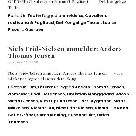
OPERAEN: Cavalleria rusticana & Pagliacci Det Kongelige
Teater …
Posted in
Teater
Tagged
anmeldelse
,
Cavalleria
rusticana & Pagliacci
,
Det Kongelige Teater
,
Louise
Frevert
,
Operaen
Niels Frid-Nielsen anmelder: Anders
Thomas Jensen
OKTOBER 15, 2025
Niels Frid-Nielsen anmelder: Anders Thomas Jensen – fra
Blinkende lygter til Den sidste viking …
Posted in
Film
,
Litteratur
Tagged
Anders Thomas Jensen
,
anmelder
,
Bodil Jørgensen
,
Christian Monggaard
,
Jacob
Wendt Jensen
,
Kim Fupz Aakeson
,
Lars Brygmann
,
Mads
Mikkelsen
,
Nicolas Bro
,
Niels Frid-Nielsen
,
Nikolaj Lie Kaas
,
Sofie Gråbøl
,
Søren Malling
,
Susanne Bier
,
Ulrich
Thomsen