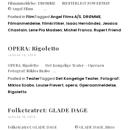
Filmanmeldelse: DRØMME MESTERLIGT POWERTRIP
© Angel Films …
Posted in
Film
Tagged
Angel Films A/S
,
DRØMME
,
Filmanmeldelse
,
filmkritiker
,
Isaac Hernàndez
,
Jessica
Chastain
,
Lene Pia Madsen
,
Michel Franco
,
Rupert Friend
OPERA: Rigoletto
JANUAR 19, 2026
OPERA: Rigoletto Det Kongelige Teater – Operaen
Fotograf: Miklos Szabo …
Posted in
Teater
Tagged
Det Kongelige Teater
,
Fotograf:
Miklos Szabo
,
Louise Frevert
,
opera
,
Operaanmeldelse
,
Rigoletto
Folketeatret: GLADE DAGE
JANUAR 18, 2026
Folketeatret: GLADE DAGE © GLADE DAGE, Büro