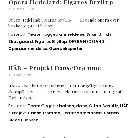
Opera Hedeland: Figaros Bryllup
AUGUST 10, 2025
Opera Hedeland: Figaros Bryllup Legende opera over
hækken og ud af busken …
Posted in
Teater
Tagged
anmeldelse
,
Brian Ulrich
Skovgaard
,
Figaros Bryllup
,
OPERA HEDELAND
,
Operaanmeldelse
,
Operaeksperten
HÅB – Projekt DanseDrømme
AUGUST 7, 2025
HÅB – Projekt DanseDrømme Det Kongelige Teater –
Skuespilhuset HÅB Projekt DanseDrømme. Fotograf
Torben Skjødt …
Posted in
Teater
Tagged
balcon
,
dans
,
Githa Schultz
,
HÅB
- Projekt DanseDrømme
,
Teateranmeldelse
,
Torben
Skjødt Jensen