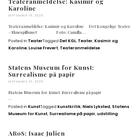
Teateranmeldelse: Kasimir og
Karoline
SEPTEMBER 15, 2025
Teateranmeldelse: Kasimir og Karoline Det Kongelige Teater
– Skuespilhuset Foto: Camilla …
Posted in
Teater
Tagged
Det KGL. Teater
,
Kasimir og
Karoline
,
Louise Frevert
,
Teateranmeldelse
Statens Museum for Kunst:
Surrealisme på papir
SEPTEMBER 10, 2025
Statens Museum for Kunst: Surrealisme på papir
…
Posted in
Kunst
Tagged
kunstkritik
,
Niels Lyksted
,
Statens
Museum for Kunst
,
Surrealisme på papir
,
udstilling
ARoS: Isaac Julien