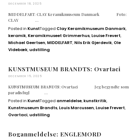
DECEMBER 18, 2025
MIDDELFART: CLAY Keramikmuseum Danmark Foto:
CLAY …
Posted in
Kunst
Tagged
Clay Keramikmuseum Danmark
,
keramik
,
Keramikmuseet Grimmerhus
,
Louise Frevert
,
Michael Geertsen
,
MIDDELFART
,
Nils Erik Gjerdevik
,
Ole
Videbæk
,
udstilling
KUNSTMUSEUM BRANDTS: Ovartaci
DECEMBER 15, 2025
KUNSTMUSEUM BRANDTS: Ovartaci Jeg begyndte som
paradisfugl …
Posted in
Kunst
Tagged
anmeldelse
,
kunstkritik
,
Kunstmuseum Brandts
,
Louis Marcussen
,
Louise Frevert
,
Ovartaci
,
udstilling
Boganmeldelse: ENGLEMORD