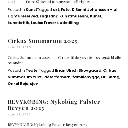
2025 Foto: © Benni Johansson – all rights …
Posted in
Kunst
Tagged
art
,
Foto: © Benni Johansson – all
rights reserved
,
Fuglsang Kunstmuseum
,
Kunst
,
kunstkritik
,
Louise Frevert
,
udstilling
Cirkus Summarum 2025
JUNI 29, 2025
Cirkus Summarum 2025 Cirkus til de yngste – og også til alle
os andre …
Posted in
Teater
Tagged
Brian Ulrich Skovgaard
,
Cirkus
Summarum 2025
,
deterforbørn
,
familiehygge
,
Hr. Skæg
,
Onkel Reje
,
sjov
REVYKØBING: Nykøbing Falster
Revyen 2025
JUNI 26, 2025
REVYKØBING: Nykøbing Falster Revyen 2025