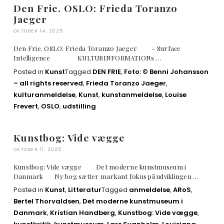
Den Frie. OSLO: Frieda Toranzo
Jaeger
OKTOBER 14, 2025
Den Frie. OSLO: Frieda Toranzo Jaeger – Surface
Intelligence KULTURINFORMATIONs …
Posted in
Kunst
Tagged
DEN FRIE
,
Foto: © Benni Johansson
– all rights reserved
,
Frieda Toranzo Jaeger
,
kulturanmeldelse
,
Kunst
,
kunstanmeldelse
,
Louise
Frevert
,
OSLO
,
udstilling
Kunstbog: Vide vægge
OKTOBER 11, 2025
Kunstbog: Vide vægge Det moderne kunstmuseum i
Danmark Ny bog sætter markant fokus på udviklingen …
Posted in
Kunst
,
Litteratur
Tagged
anmeldelse
,
ARoS
,
Bertel Thorvaldsen
,
Det moderne kunstmuseum i
Danmark
,
Kristian Handberg
,
Kunstbog: Vide vægge
,