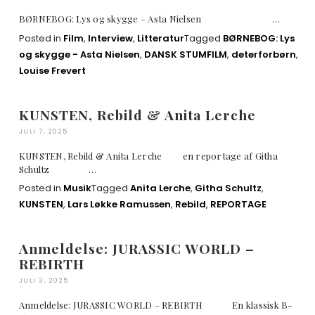
BØRNEBOG: Lys og skygge – Asta Nielsen …
Posted in
Film
,
Interview
,
Litteratur
Tagged
BØRNEBOG: Lys
og skygge - Asta Nielsen
,
DANSK STUMFILM
,
deterforbørn
,
Louise Frevert
KUNSTEN, Rebild & Anita Lerche
JULI 7, 2025
KUNSTEN, Rebild & Anita Lerche en reportage af Githa
Schultz …
Posted in
Musik
Tagged
Anita Lerche
,
Githa Schultz
,
KUNSTEN
,
Lars Løkke Ramussen
,
Rebild
,
REPORTAGE
Anmeldelse: JURASSIC WORLD –
REBIRTH
JULI 3, 2025
Anmeldelse: JURASSIC WORLD – REBIRTH En klassisk B-