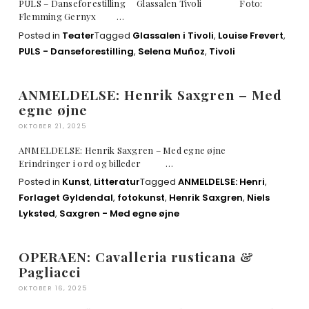
PULS – Danseforestilling Glassalen Tivoli Foto:
Flemming Gernyx …
Posted in
Teater
Tagged
Glassalen i Tivoli
,
Louise Frevert
,
PULS - Danseforestilling
,
Selena Muñoz
,
Tivoli
ANMELDELSE: Henrik Saxgren – Med
egne øjne
OKTOBER 21, 2025
ANMELDELSE: Henrik Saxgren – Med egne øjne
Erindringer i ord og billeder …
Posted in
Kunst
,
Litteratur
Tagged
ANMELDELSE: Henri
,
Forlaget Gyldendal
,
fotokunst
,
Henrik Saxgren
,
Niels
Lyksted
,
Saxgren - Med egne øjne
OPERAEN: Cavalleria rusticana &
Pagliacci
OKTOBER 16, 2025