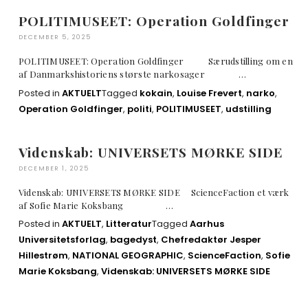
POLITIMUSEET: Operation Goldfinger
DECEMBER 5, 2025
POLITIMUSEET: Operation Goldfinger Særudstilling om en
af Danmarkshistoriens største narkosager …
Posted in
AKTUELT
Tagged
kokain
,
Louise Frevert
,
narko
,
Operation Goldfinger
,
politi
,
POLITIMUSEET
,
udstilling
Videnskab: UNIVERSETS MØRKE SIDE
DECEMBER 1, 2025
Videnskab: UNIVERSETS MØRKE SIDE ScienceFaction et værk
af Sofie Marie Koksbang …
Posted in
AKTUELT
,
Litteratur
Tagged
Aarhus
Universitetsforlag
,
bagedyst
,
Chefredaktør Jesper
Hillestrøm
,
NATIONAL GEOGRAPHIC
,
ScienceFaction
,
Sofie
Marie Koksbang
,
Videnskab: UNIVERSETS MØRKE SIDE