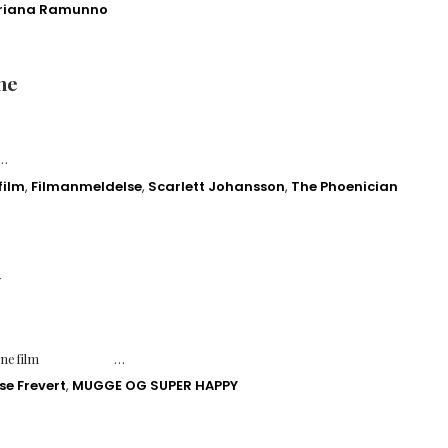
riana Ramunno
me
…
film
,
Filmanmeldelse
,
Scarlett Johansson
,
The Phoenician
Y
isk børnefilm …
se Frevert
,
MUGGE OG SUPER HAPPY