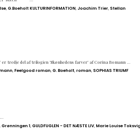
lse
,
G.Boeholt KULTURINFORMATION
,
Joachim Trier
,
Stellan
dje del af trilogien 'Skønhedens farver' af Corina Bomann …
omann
,
Feelgood roman
,
G. Boeholt
,
roman
,
SOPHIAS TRIUMF
 …
,
Grønningen 1
,
GULDFUGLEN - DET NÆSTE LIV
,
Marie Louise Toksvi