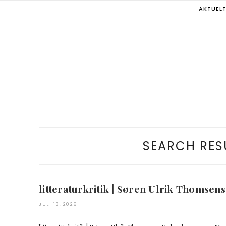
Skip
AKTUEL
to
content
SEARCH RES
litteraturkritik | Søren Ulrik Thomse
JULI 13, 2026