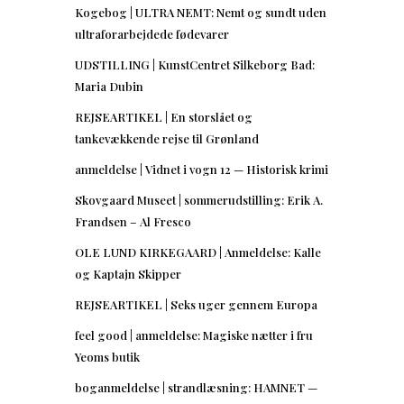
Kogebog | ULTRA NEMT: Nemt og sundt uden
ultraforarbejdede fødevarer
UDSTILLING | KunstCentret Silkeborg Bad:
Maria Dubin
REJSEARTIKEL | En storslået og
tankevækkende rejse til Grønland
anmeldelse | Vidnet i vogn 12 — Historisk krimi
Skovgaard Museet | sommerudstilling: Erik A.
Frandsen – Al Fresco
OLE LUND KIRKEGAARD | Anmeldelse: Kalle
og Kaptajn Skipper
REJSEARTIKEL | Seks uger gennem Europa
feel good | anmeldelse: Magiske nætter i fru
Yeoms butik
boganmeldelse | strandlæsning: HAMNET —