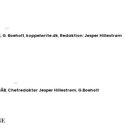
E …
E
,
G. Boeholt
,
koppelwrite.dk
,
Redaktion: Jesper Hillestrøm
omann …
HÅB
,
Chefredaktør Jesper Hillestrøm
,
G.Boeholt
NE