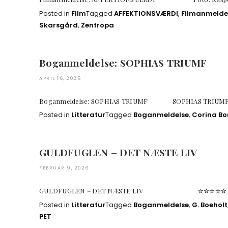
Posted in
Film
Tagged
AFFEKTIONSVÆRDI
,
Filmanmelde
Skarsgård
,
Zentropa
Boganmeldelse: SOPHIAS TRIUMF
APRIL 16, 2026
Boganmeldelse: SOPHIAS TRIUMF SOPHIAS TRIUMF er tre
Posted in
Litteratur
Tagged
Boganmeldelse
,
Corina B
GULDFUGLEN – DET NÆSTE LIV
FEBRUAR 9, 2026
GULDFUGLEN – DET NÆSTE LIV ✮✮✮✮✮
Posted in
Litteratur
Tagged
Boganmeldelse
,
G. Boeholt
PET