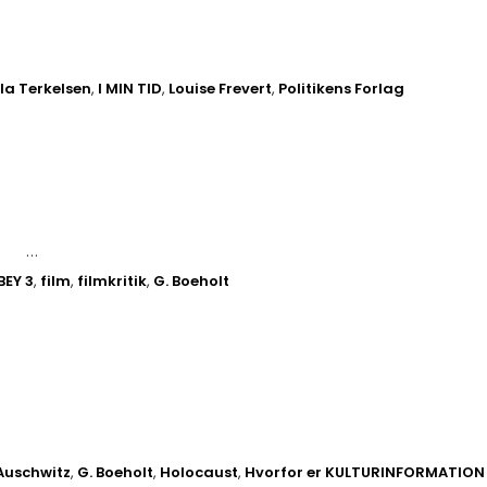
lla Terkelsen
,
I MIN TID
,
Louise Frevert
,
Politikens Forlag
LE …
EY 3
,
film
,
filmkritik
,
G. Boeholt
Auschwitz
,
G. Boeholt
,
Holocaust
,
Hvorfor er KULTURINFORMATION