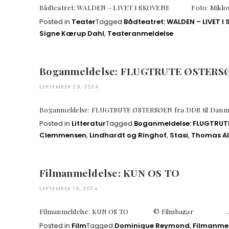
Bådteatret: WALDEN – LIVET I SKOVENE Foto: M
Posted in
Teater
Tagged
Bådteatret: WALDEN – LIVET I
Signe Kærup Dahl
,
Teateranmeldelse
Boganmeldelse: FLUGTRUTE ØSTERS
SEPTEMBER 29, 2024
Boganmeldelse: FLUGTRUTE ØSTERSØEN fra DDR til 
Posted in
Litteratur
Tagged
Boganmeldelse: FLUGTRU
Clemmensen
,
Lindhardt og Ringhof
,
Stasi
,
Thomas Al
Filmanmeldelse: KUN OS TO
SEPTEMBER 19, 2024
Filmanmeldelse: KUN OS TO © Filmbazar 
Posted in
Film
Tagged
Dominique Reymond
,
Filmanmel