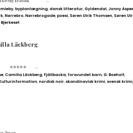
n Med kærlig krabask …
umleby
,
byplanlægning
,
dansk litteratur
,
Gyldendal
,
Jonny Aspe
rk
,
Nørrebro
,
Nørrebrogade
,
poesi
,
Søren Ulrik Thomsen
,
Søren Ulr
 Bjerkeset
lla Läckberg
ckberg ✮✮✮✮✮ …
se
,
Camilla Läckberg
,
Fjällbacka
,
forsvundet barn
,
G. Boeholt
,
Kulturinformation
,
nordisk noir
,
skandinavisk krimi
,
svensk krimi
sper Tuxen …