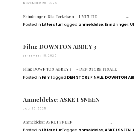
NOVEMBER 20, 2025
Erindringer: Ulla Terkelsen I MIN TID …
Posted in
Litteratur
Tagged
anmeldelse
,
Erindringer: U
Film: DOWNTON ABBEY 3
SEPTEMBER 18, 2025
Film: DOWNTON ABBEY 3 – DEN STORE FINA
Posted in
Film
Tagged
DEN STORE FINALE
,
DOWNTON ABB
Anmeldelse: ASKE I SNEEN
JULI 25, 2025
Anmeldelse: ASKE I SNEEN …
Posted in
Litteratur
Tagged
anmeldelse
,
ASKE I SNEEN
,