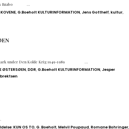
iklos Szabo …
 SKOVENE
,
G.Boeholt KULTURINFORMATION
,
Jens Gotthelf
,
kultur
,
ØEN
Danmark under Den Kolde Krig 1949-1989 …
TE ØSTERSØEN
,
DDR
,
G.Boeholt KULTURINFORMATION
,
Jesper
brektsen
…
delse: KUN OS TO
,
G. Boeholt
,
Melvil Poupaud
,
Romane Bohringer