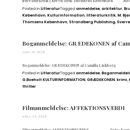
litteraturkritik | Søren Ulrik Thomsens Københav
Posted in
Litteratur
Tagged
anmeldelse
,
arkitektur
,
Br
København
,
Kulturinformation
,
litteraturkritik
,
M. Bjø
Thomsens København
,
Strandberg Publishing
,
Sverre
Boganmeldelse: GRÆDEKONEN af Cami
JUNI 15, 2026
Boganmeldelse: GRÆDEKONEN af Camilla Lä
Posted in
Litteratur
Tagged
anmeldelse
,
Boganmeldel
G.Boeholt KULTURINFORMATION
,
GRÆDEKONEN
,
krimi
,
thriller
Filmanmeldelse: AFFEKTIONSVÆRDI
APRIL 23, 2026
Filmanmeldelse: AFFEKTIONSVÆRDI Foto: Ka