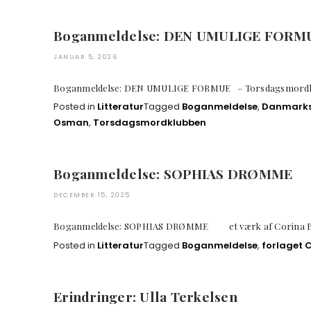
Boganmeldelse: DEN UMULIGE FORM
JANUAR 5, 2026
Boganmeldelse: DEN UMULIGE FORMUE – Torsdagsmor
Posted in
Litteratur
Tagged
Boganmeldelse
,
Danmarks 
Osman
,
Torsdagsmordklubben
Boganmeldelse: SOPHIAS DRØMME
DECEMBER 15, 2025
Boganmeldelse: SOPHIAS DRØMME et værk af 
Posted in
Litteratur
Tagged
Boganmeldelse
,
forlaget 
Erindringer: Ulla Terkelsen