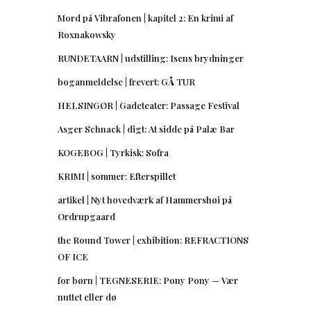
Mord på Vibrafonen | kapitel 2: En krimi af
Roxnakowsky
RUNDETAARN | udstilling: Isens brydninger
boganmeldelse | frevert: GÅ TUR
HELSINGØR | Gadeteater: Passage Festival
Asger Schnack | digt: At sidde på Palæ Bar
KOGEBOG | Tyrkisk: Sofra
KRIMI | sommer: Efterspillet
artikel | Nyt hovedværk af Hammershøi på
Ordrupgaard
the Round Tower | exhibition: REFRACTIONS
OF ICE
for børn | TEGNESERIE: Pony Pony — Vær
nuttet eller dø