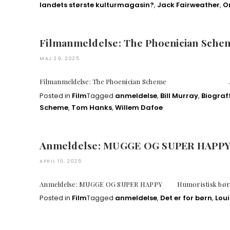
landets største kulturmagasin?
,
Jack Fairweather
,
O
Filmanmeldelse: The Phoenician Sche
MAJ 29, 2025
Filmanmeldelse: The Phoenician Scheme 
Posted in
Film
Tagged
anmeldelse
,
Bill Murray
,
Biograf
Scheme
,
Tom Hanks
,
Willem Dafoe
Anmeldelse: MUGGE OG SUPER HAPP
APRIL 10, 2025
Anmeldelse: MUGGE OG SUPER HAPPY Humorist
Posted in
Film
Tagged
anmeldelse
,
Det er for børn
,
Loui