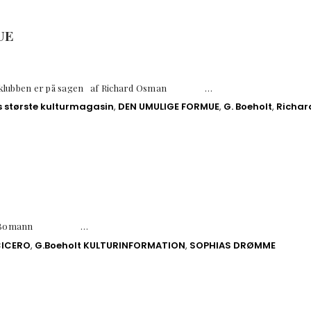
UE
dklubben er på sagen af Richard Osman …
største kulturmagasin
,
DEN UMULIGE FORMUE
,
G. Boeholt
,
Richar
Corina Bomann …
CICERO
,
G.Boeholt KULTURINFORMATION
,
SOPHIAS DRØMME