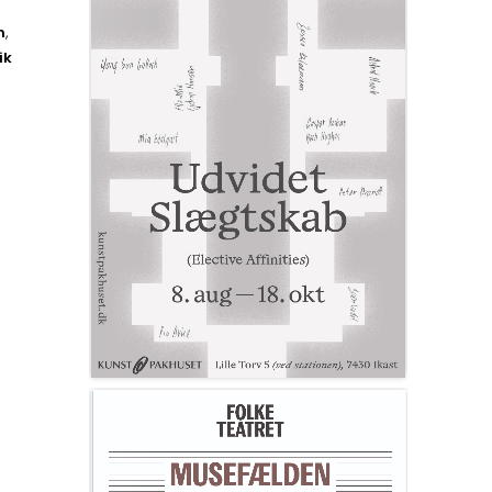
n
,
ik
,